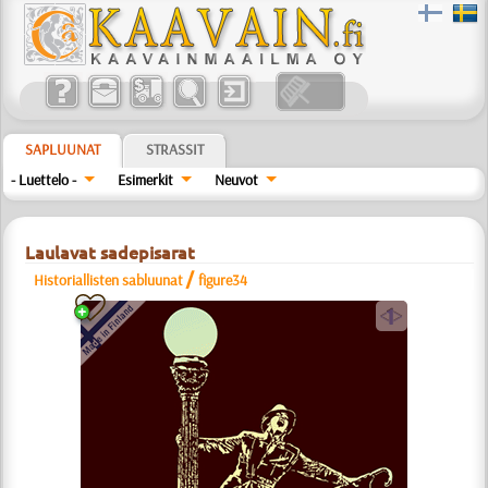
SAPLUUNAT
STRASSIT
- Luettelo -
Esimerkit
Neuvot
Laulavat sadepisarat
/
Historiallisten sabluunat
figure34
a