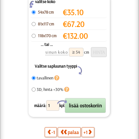
valitse koko
Z
€
35.10
54x78 cm
€
67.20
81x117 cm
€
132.00
118x170 cm
... tai ...
sinun koko
cm
Valitse sapluunan tyyppi
Y
tavallinen
3D, hinta +30%
X
määrä:
kpl.
-1
palaa
+1