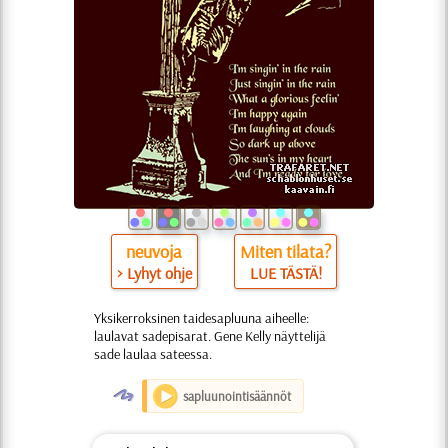
neuvoja
Miten tilata?
> Lyhyt ohje
LUE TÄSTÄ!
Yksikerroksinen taidesapluuna aiheelle:
laulavat sadepisarat. Gene Kelly näyttelijä
sade laulaa sateessa.
O
sapluunointisäännöt