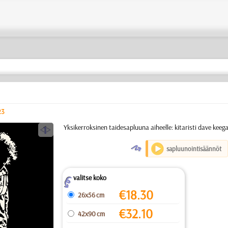
23
a
Yksikerroksinen taidesapluuna aiheelle: kitaristi dave keega
O
sapluunointisäännöt
valitse koko
Z
€
18.30
26x56 cm
€
32.10
42x90 cm