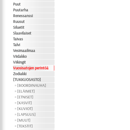
Puut
Puutarha
Renessanssi
Ruusut
Siluetit
Slaavilaiset
Taivas
Talvi
Vesimaailmaa
Viidakko
Viikingit
Vuosisatojen perintöä
Zodiakki
[TUKKUOSASTO]
[BOORDINAUHA]
[ELÄIMET]
[ETNISET]
[KASVIT]
[KUVIOT]
[LAPSUUS]
[MUUT]
[TEKSTIT]