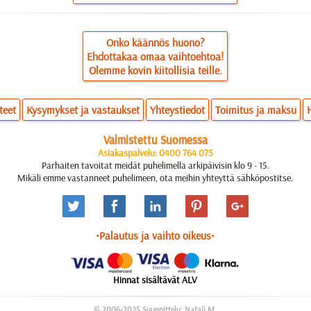
Onko käännös huono?
Ehdottakaa omaa vaihtoehtoa!
Olemme kovin kiitollisia teille.
teet
Kysymykset ja vastaukset
Yhteystiedot
Toimitus ja maksu
Valmistettu Suomessa
Asiakaspalvelu: 0400 764 075
Parhaiten tavoitat meidät puhelimella arkipäivisin klo 9 - 15.
Mikäli emme vastanneet puhelimeen, ota meihin yhteyttä sähköpostitse.
•Palautus ja vaihto oikeus•
Hinnat sisältävät ALV
© 2006-2025 Suunnittelu: Natali M.