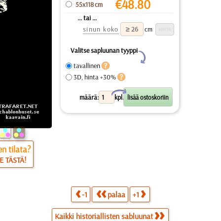
€
48.80
55x118 cm
... tai ...
sinun koko
cm
Valitse sapluunan tyyppi
Y
tavallinen
3D, hinta +30%
X
määrä:
kpl.
n tilata?
E TÄSTÄ!
-1
palaa
+1
Kaikki historiallisten sabluunat