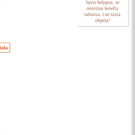
hyvin helppoa, se
onnistuu keneltä
tahansa. Lue tästä
ohjeita!
Haku