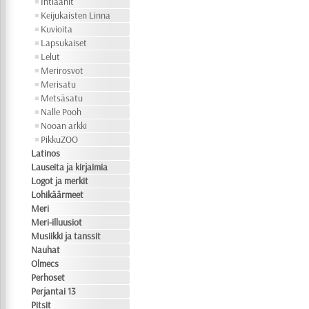
Intiaanit
Keijukaisten Linna
Kuvioita
Lapsukaiset
Lelut
Merirosvot
Merisatu
Metsäsatu
Nalle Pooh
Nooan arkki
PikkuZOO
Latinos
Lauseita ja kirjaimia
Logot ja merkit
Lohikäärmeet
Meri
Meri-illuusiot
Musiikki ja tanssit
Nauhat
Olmecs
Perhoset
Perjantai 13
Pitsit