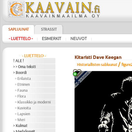
SAPLUUNAT
STRASSIT
- LUETTELO -
ESIMERKIT
NEUVOT
|
|
|
- LUETTELO -
Kitaristi Dave Keegan
! ALE !
/
Historiallisten sabluunat
figure
> > Oma teksti
> Boordi
Erilaista
Etninen
Fauna
Flora
Klassikko ja moderni
Kuvioita
Lapsien
Meri
> Kulmat
> Medaljongit