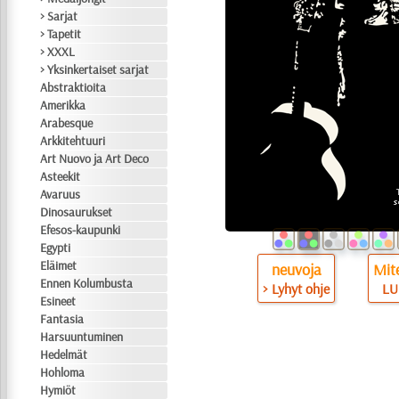
> Sarjat
> Tapetit
> XXXL
> Yksinkertaiset sarjat
Abstraktioita
Amerikka
Arabesque
Arkkitehtuuri
Art Nuovo ja Art Deco
Asteekit
Avaruus
Dinosaurukset
Efesos-kaupunki
Egypti
Eläimet
neuvoja
Mite
Ennen Kolumbusta
> Lyhyt ohje
LU
Esineet
Fantasia
Harsuuntuminen
Hedelmät
Hohloma
Hymiöt