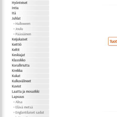
Hyönteiset
Intia
Itä
Juhlat
Halloween
Joulu
Pääsiäinen
Keijukaiset
Tuot
Keittiö
Keltit
Keskiajat
Klassikko
Koralliriutta
Kreikka
Kukat
Kulkuvälineet
Kuviot
Laatta ja mosaiikki
Lapsuus
Alisa
Elävä metsä
Englantilaiset sadut