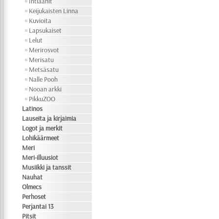
Intiaanit
Keijukaisten Linna
Kuvioita
Lapsukaiset
Lelut
Merirosvot
Merisatu
Metsäsatu
Nalle Pooh
Nooan arkki
PikkuZOO
Latinos
Lauseita ja kirjaimia
Logot ja merkit
Lohikäärmeet
Meri
Meri-illuusiot
Musiikki ja tanssit
Nauhat
Olmecs
Perhoset
Perjantai 13
Pitsit