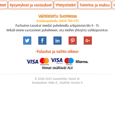
teet
Kysymykset ja vastaukset
Yhteystiedot
Toimitus ja maksu
Valmistettu Suomessa
Asiakaspalvelu: 0400 764 075
Parhaiten tavoitat meidät puhelimella arkipäivisin klo 9 - 15.
Mikäli emme vastanneet puhelimeen, ota meihin yhteyttä sähköpostitse.
•Palautus ja vaihto oikeus•
Hinnat sisältävät ALV
© 2006-2025 Suunnittelu: Natali M.
Koodauksen: Aleks K.; Sisältöä: Konsta A.