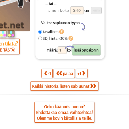
... tai ...
sinun koko
cm
Valitse sapluunan tyyppi
Y
tavallinen
3D, hinta +30%
n tilata?
X
E TÄSTÄ!
määrä:
kpl.
-1
palaa
+1
Kaikki historiallisten sabluunat
Onko käännös huono?
Ehdottakaa omaa vaihtoehtoa!
Olemme kovin kiitollisia teille.