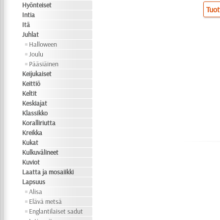
Hyönteiset
Tuot
Intia
Itä
Juhlat
Halloween
Joulu
Pääsiäinen
Keijukaiset
Keittiö
Keltit
Keskiajat
Klassikko
Koralliriutta
Kreikka
Kukat
Kulkuvälineet
Kuviot
Laatta ja mosaiikki
Lapsuus
Alisa
Elävä metsä
Englantilaiset sadut