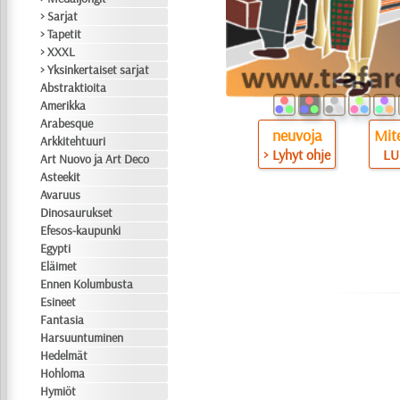
> Sarjat
> Tapetit
> XXXL
> Yksinkertaiset sarjat
Abstraktioita
Amerikka
Arabesque
neuvoja
Mite
Arkkitehtuuri
> Lyhyt ohje
LU
Art Nuovo ja Art Deco
Asteekit
Avaruus
Dinosaurukset
Efesos-kaupunki
Egypti
Eläimet
Ennen Kolumbusta
Esineet
Fantasia
Harsuuntuminen
Hedelmät
Hohloma
Hymiöt