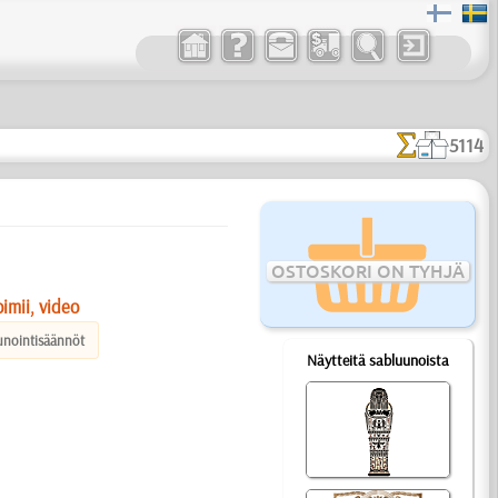
5114
OSTOSKORI ON TYHJÄ
imii, video
unointisäännöt
Näytteitä sabluunoista