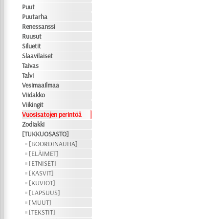
Puut
Puutarha
Renessanssi
Ruusut
Siluetit
Slaavilaiset
Taivas
Talvi
Vesimaailmaa
Viidakko
Viikingit
Vuosisatojen perintöä
Zodiakki
[TUKKUOSASTO]
[BOORDINAUHA]
[ELÄIMET]
[ETNISET]
[KASVIT]
[KUVIOT]
[LAPSUUS]
[MUUT]
[TEKSTIT]