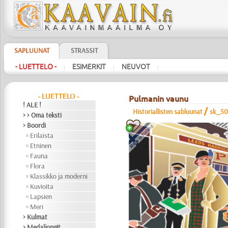
SAPLUUNAT
STRASSIT
- LUETTELO -
ESIMERKIT
NEUVOT
|
|
|
- LUETTELO -
Pulmanin vaunu
! ALE !
/
Historiallisten sabluunat
sk_50
> > Oma teksti
> Boordi
Erilaista
Etninen
Fauna
Flora
Klassikko ja moderni
Kuvioita
Lapsien
Meri
> Kulmat
> Medaljongit