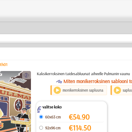
th01
b
Kaksikerroksinen taidesabluunat aiheelle Pulmanin vaunu
O
Miten monikerroksinen sablooni to
monikerroksinen sapluuna
saplu
valitse koko
Z
€
54.90
60x63 cm
€
114.50
92x96 cm