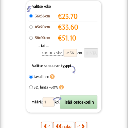
valitse koko
Z
€
23.70
36x56 cm
€
33.60
45x70 cm
€
51.10
58x90 cm
... tai ...
sinun koko
cm
Valitse sapluunan tyyppi
Y
tavallinen
3D, hinta +30%
X
määrä:
kpl.
-1
palaa
+1