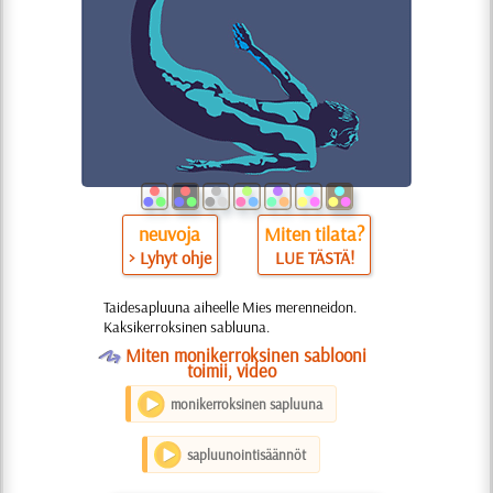
neuvoja
Miten tilata?
> Lyhyt ohje
LUE TÄSTÄ!
Taidesapluuna aiheelle Mies merenneidon.
Kaksikerroksinen sabluuna.
O
Miten monikerroksinen sablooni
toimii, video
monikerroksinen sapluuna
sapluunointisäännöt