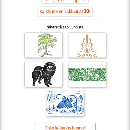
Kaikki meren sabluunat
Näytteitä sabluunoista
Onko käännös huono?