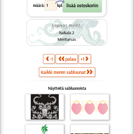
X
määrä:
kpl.
Sopivat mallit:
haikala 2
Meritursas
-1
palaa
+1
Kaikki meren sabluunat
Näytteitä sabluunoista