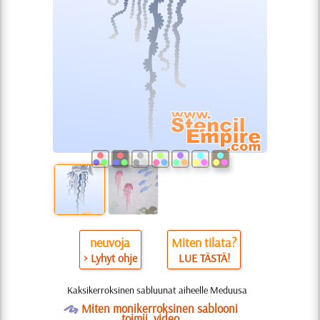
neuvoja
Miten tilata?
> Lyhyt ohje
LUE TÄSTÄ!
Kaksikerroksinen sabluunat aiheelle Meduusa
O
Miten monikerroksinen sablooni
toimii, video