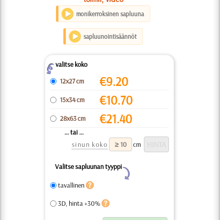
monikerroksinen sapluuna
sapluunointisäännöt
valitse koko
Z
€
9.20
12x27 cm
€
10.70
15x34 cm
€
21.40
28x63 cm
... tai ...
sinun koko
cm
Valitse sapluunan tyyppi
Y
tavallinen
3D, hinta +30%