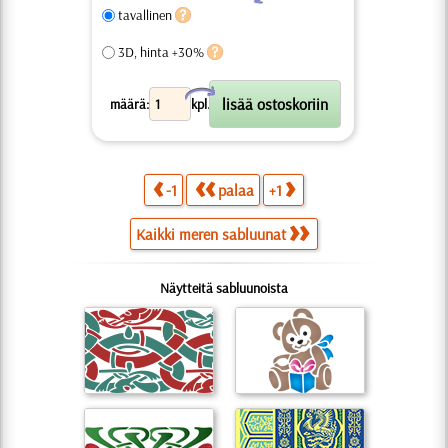
tavallinen
3D, hinta +30%
X
määrä:
kpl.
-1
palaa
+1
Kaikki meren sabluunat
Näytteitä sabluunoista