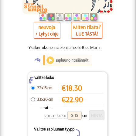
neuvoja
Miten tilata?
> Lyhyt ohje
LUE TÄSTÄ!
Yksikerroksinen sabloni aiheelle Blue Marlin
O
sapluunointisäännöt
valitse koko
Z
€
18.30
23x15 cm
€
22.90
33x20 cm
... tai ...
sinun koko
cm
Valitse sapluunan tyyppi
Y