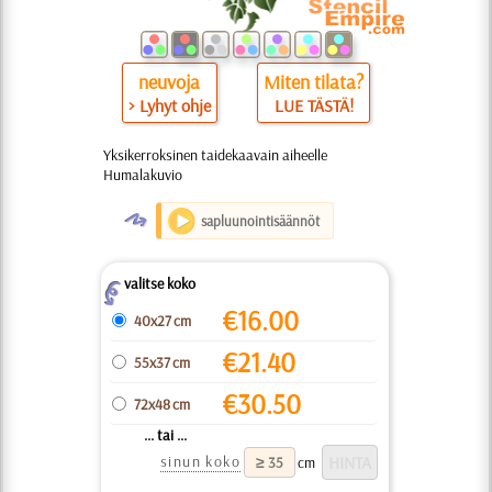
neuvoja
Miten tilata?
> Lyhyt ohje
LUE TÄSTÄ!
Yksikerroksinen taidekaavain aiheelle
Humalakuvio
O
sapluunointisäännöt
valitse koko
Z
€
16.00
40x27 cm
€
21.40
55x37 cm
€
30.50
72x48 cm
... tai ...
sinun koko
cm