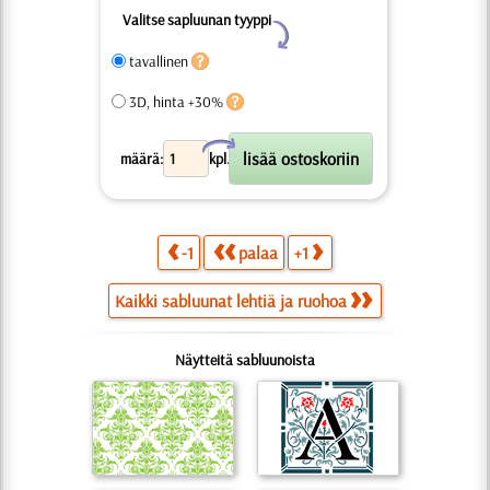
Valitse sapluunan tyyppi
Y
tavallinen
3D, hinta +30%
X
määrä:
kpl.
-1
palaa
+1
Kaikki sabluunat lehtiä ja ruohoa
Näytteitä sabluunoista