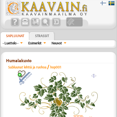
SAPLUUNAT
STRASSIT
- Luettelo -
Esimerkit
Neuvot
Humalakuvio
/
Sabluunat lehtiä ja ruohoa
hop001
a