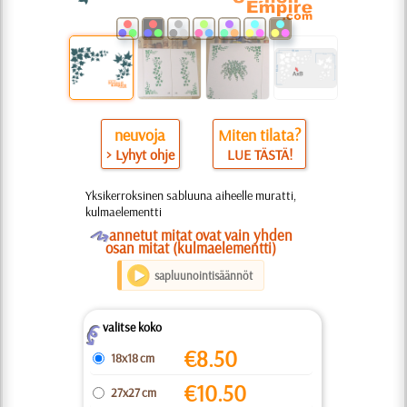
neuvoja
Miten tilata?
> Lyhyt ohje
LUE TÄSTÄ!
Yksikerroksinen sabluuna aiheelle muratti,
kulmaelementti
O
annetut mitat ovat vain yhden
osan mitat (kulmaelementti)
sapluunointisäännöt
valitse koko
Z
€
8.50
18x18 cm
€
10.50
27x27 cm