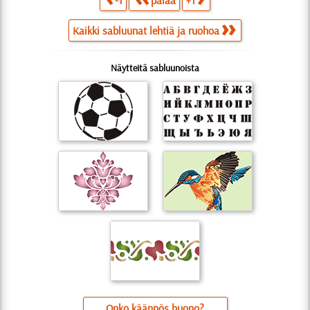
-1
palaa
+1
Kaikki sabluunat lehtiä ja ruohoa
Näytteitä sabluunoista
Onko käännös huono?