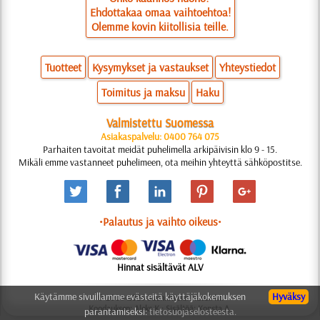
Ehdottakaa omaa vaihtoehtoa!
Olemme kovin kiitollisia teille.
Tuotteet
Kysymykset ja vastaukset
Yhteystiedot
Toimitus ja maksu
Haku
Valmistettu Suomessa
Asiakaspalvelu: 0400 764 075
Parhaiten tavoitat meidät puhelimella arkipäivisin klo 9 - 15.
Mikäli emme vastanneet puhelimeen, ota meihin yhteyttä sähköpostitse.
•Palautus ja vaihto oikeus•
Hinnat sisältävät ALV
Käytämme sivuillamme evästeitä käyttäjäkokemuksen
Hyväksy
© 2006-2025 Suunnittelu: Natali M.
Koodauksen: Aleks K.; Sisältöä: Konsta A.
parantamiseksi:
tietosuojaselosteesta.