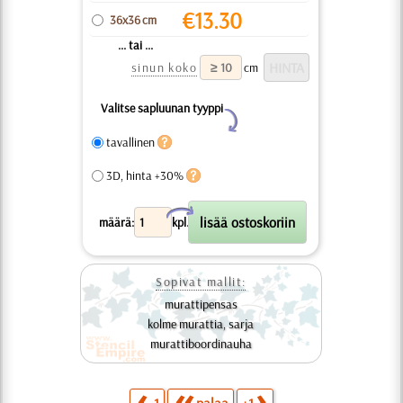
€
13.30
36x36 cm
... tai ...
sinun koko
cm
Valitse sapluunan tyyppi
Y
tavallinen
3D, hinta +30%
X
määrä:
kpl.
Sopivat mallit:
murattipensas
kolme murattia, sarja
murattiboordinauha