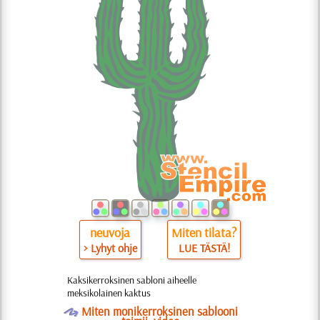
neuvoja
Miten tilata?
> Lyhyt ohje
LUE TÄSTÄ!
Kaksikerroksinen sabloni aiheelle
meksikolainen kaktus
O
Miten monikerroksinen sablooni