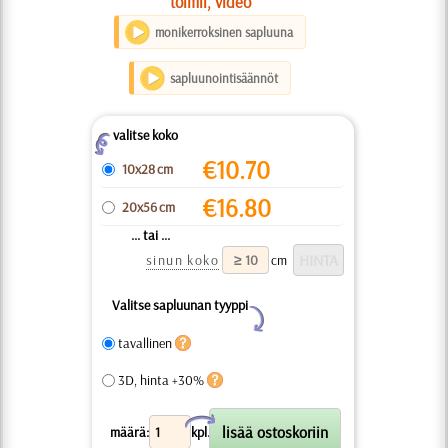
toimii, video
monikerroksinen sapluuna
sapluunointisäännöt
valitse koko
Z
€
10.70
10x28 cm
€
16.80
20x56 cm
... tai ...
sinun koko
cm
Valitse sapluunan tyyppi
Y
tavallinen
3D, hinta +30%
X
määrä:
kpl.