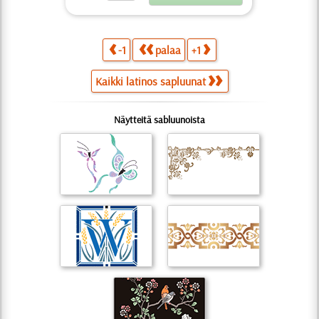
-1
palaa
+1
Kaikki latinos sapluunat
Näytteitä sabluunoista