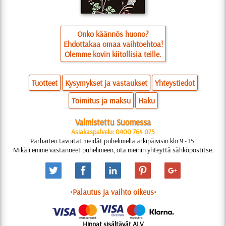
Onko käännös huono?
Ehdottakaa omaa vaihtoehtoa!
Olemme kovin kiitollisia teille.
Tuotteet
Kysymykset ja vastaukset
Yhteystiedot
Toimitus ja maksu
Haku
Valmistettu Suomessa
Asiakaspalvelu: 0400 764 075
Parhaiten tavoitat meidät puhelimella arkipäivisin klo 9 - 15.
Mikäli emme vastanneet puhelimeen, ota meihin yhteyttä sähköpostitse.
•Palautus ja vaihto oikeus•
Hinnat sisältävät ALV