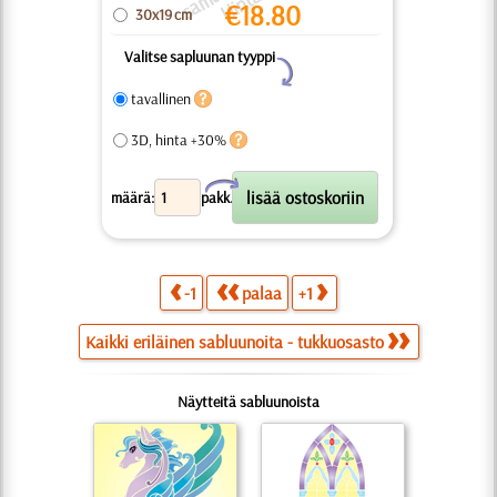
€
18.80
30x19 cm
Valitse sapluunan tyyppi
Y
tavallinen
3D, hinta +30%
X
määrä:
pakk.
-1
palaa
+1
Kaikki eriläinen sabluunoita - tukkuosasto
Näytteitä sabluunoista