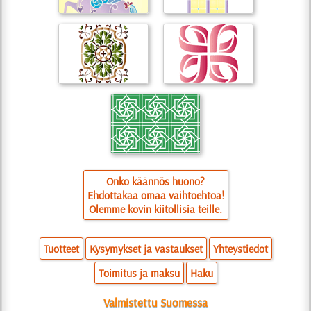
Onko käännös huono?
Ehdottakaa omaa vaihtoehtoa!
Olemme kovin kiitollisia teille.
Tuotteet
Kysymykset ja vastaukset
Yhteystiedot
Toimitus ja maksu
Haku
Valmistettu Suomessa