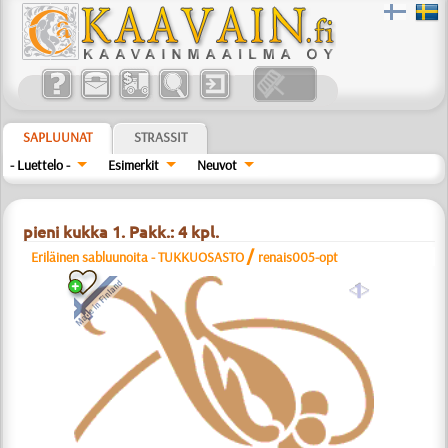
SAPLUUNAT
STRASSIT
- Luettelo -
Esimerkit
Neuvot
pieni kukka 1. Pakk.: 4 kpl.
/
Eriläinen sabluunoita - TUKKUOSASTO
renais005-opt
a