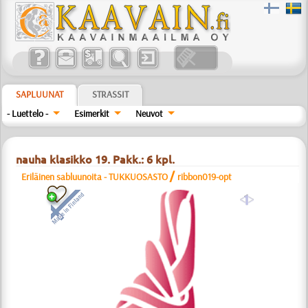
SAPLUUNAT
STRASSIT
- Luettelo -
Esimerkit
Neuvot
nauha klasikko 19. Pakk.: 6 kpl.
/
Eriläinen sabluunoita - TUKKUOSASTO
ribbon019-opt
a