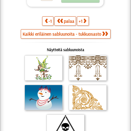
-1
palaa
+1
Kaikki eriläinen sabluunoita - tukkuosasto
Näytteitä sabluunoista