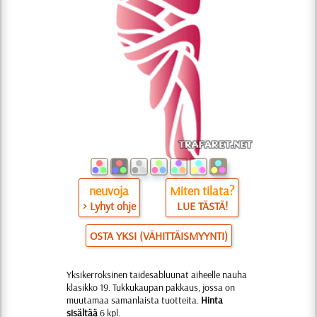
neuvoja
Miten tilata?
> Lyhyt ohje
LUE TÄSTÄ!
OSTA YKSI (VÄHITTÄISMYYNTI)
Yksikerroksinen taidesabluunat aiheelle nauha
klasikko 19. Tukkukaupan pakkaus, jossa on
muutamaa samanlaista tuotteita.
Hinta
sisältää
6 kpl.