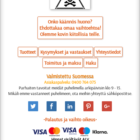
Onko käännös huono?
Ehdottakaa omaa vaihtoehtoa!
Olemme kovin kiitollisia teille.
Tuotteet
Kysymykset ja vastaukset
Yhteystiedot
Toimitus ja maksu
Haku
Valmistettu Suomessa
Asiakaspalvelu: 0400 764 075
Parhaiten tavoitat meidät puhelimella arkipäivisin klo 9 - 15.
Mikäli emme vastanneet puhelimeen, ota meihin yhteyttä sähköpostitse.
•Palautus ja vaihto oikeus•
Hinnat sisältävät ALV