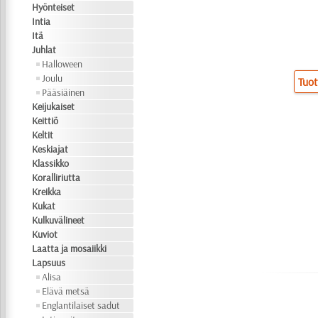
Hyönteiset
Intia
Itä
Juhlat
Halloween
Joulu
Tuot
Pääsiäinen
Keijukaiset
Keittiö
Keltit
Keskiajat
Klassikko
Koralliriutta
Kreikka
Kukat
Kulkuvälineet
Kuviot
Laatta ja mosaiikki
Lapsuus
Alisa
Elävä metsä
Englantilaiset sadut