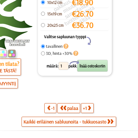
p
n
u
s, j
a
€
18.90
10x12 cm
a
a
a
a
u
ai
a
€
26.70
15x19 cm
s
ei
ä
€
36.70
20x25 cm
Valitse sapluunan tyyppi
Y
tavallinen
3D, hinta +30%
n tilata?
X
määrä:
pakk.
E TÄSTÄ!
SMYYNTI)
-1
palaa
+1
Kaikki eriläinen sabluunoita - tukkuosasto