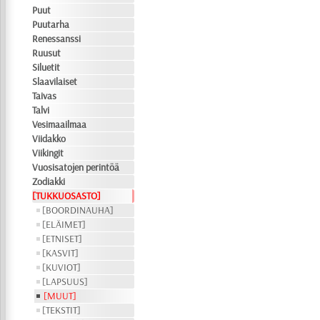
Puut
Puutarha
Renessanssi
Ruusut
Siluetit
Slaavilaiset
Taivas
Talvi
Vesimaailmaa
Viidakko
Viikingit
Vuosisatojen perintöä
Zodiakki
[TUKKUOSASTO]
[BOORDINAUHA]
[ELÄIMET]
[ETNISET]
[KASVIT]
[KUVIOT]
[LAPSUUS]
[MUUT]
[TEKSTIT]