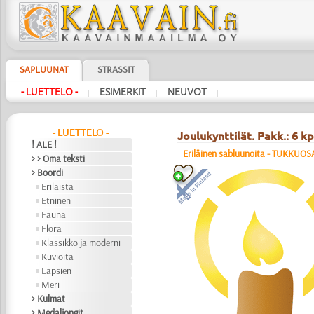
SAPLUUNAT
STRASSIT
- LUETTELO -
ESIMERKIT
NEUVOT
|
|
|
- LUETTELO -
Joulukynttilät. Pakk.: 6 kp
! ALE !
Eriläinen sabluunoita - TUKKUO
> > Oma teksti
> Boordi
Erilaista
Etninen
Fauna
Flora
Klassikko ja moderni
Kuvioita
Lapsien
Meri
> Kulmat
> Medaljongit