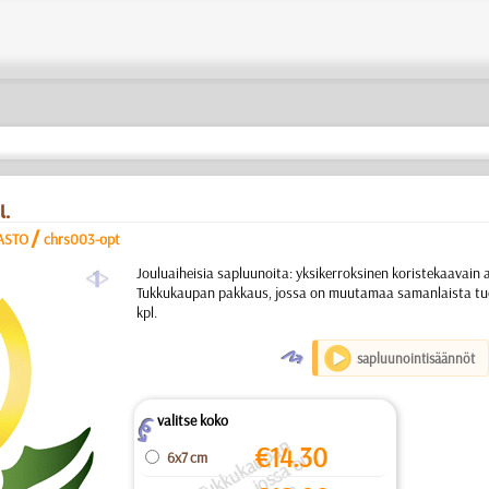
l.
/
SASTO
chrs003-opt
a
Jouluaiheisia sapluunoita: yksikerroksinen koristekaavain ai
Tukkukaupan pakkaus, jossa on muutamaa samanlaista tu
kpl.
O
sapluunointisäännöt
valitse koko
Z
.
T
k
k
u
k
a
u
a
n
p
k
k
u
o
s
s
a
o
m
u
t
m
a
a
m
a
nl
s
t
t
u
o
t
t
t
a.
Hi
n
t
si
s
äl
t
ä
€
14.30
6x7 cm