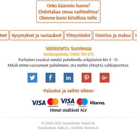
Onko käännös huono?
Ehdottakaa omaa vaihtoehtoa!
Olemme kovin kiitollisia teille.
teet
Kysymykset ja vastaukset
Yhteystiedot
Toimitus ja maksu
Valmistettu Suomessa
Asiakaspalvelu: 0400 764 075
Parhaiten tavoitat meidät puhelimella arkipäivisin klo 9 - 15.
Mikäli emme vastanneet puhelimeen, ota meihin yhteyttä sähköpostitse.
•Palautus ja vaihto oikeus•
Hinnat sisältävät ALV
© 2006-2025 Suunnittelu: Natali M.
Koodauksen: Aleks K.; Sisältöä: Konsta A.