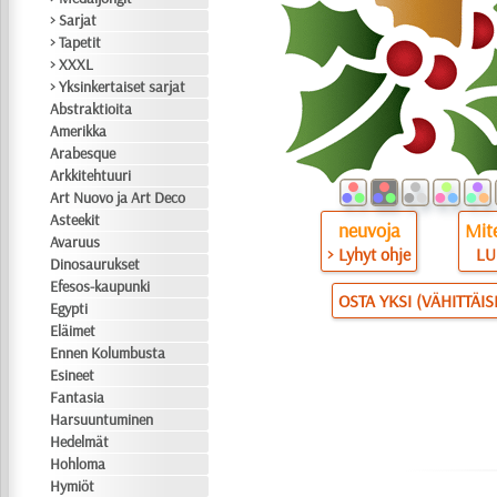
> Sarjat
> Tapetit
> XXXL
> Yksinkertaiset sarjat
Abstraktioita
Amerikka
Arabesque
Arkkitehtuuri
Art Nuovo ja Art Deco
Asteekit
neuvoja
Mite
Avaruus
> Lyhyt ohje
LU
Dinosaurukset
Efesos-kaupunki
OSTA YKSI (VÄHITTÄI
Egypti
Eläimet
Ennen Kolumbusta
Esineet
Fantasia
Harsuuntuminen
Hedelmät
Hohloma
Hymiöt