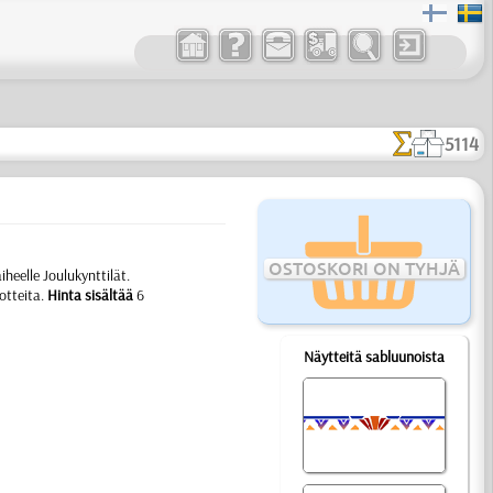
5114
OSTOSKORI ON TYHJÄ
heelle Joulukynttilät.
otteita.
Hinta sisältää
6
Näytteitä sabluunoista