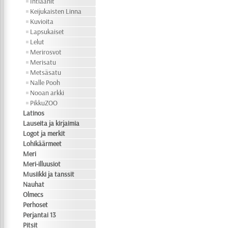
Intiaanit
Keijukaisten Linna
Kuvioita
Lapsukaiset
Lelut
Merirosvot
Merisatu
Metsäsatu
Nalle Pooh
Nooan arkki
PikkuZOO
Latinos
Lauseita ja kirjaimia
Logot ja merkit
Lohikäärmeet
Meri
Meri-illuusiot
Musiikki ja tanssit
Nauhat
Olmecs
Perhoset
Perjantai 13
Pitsit