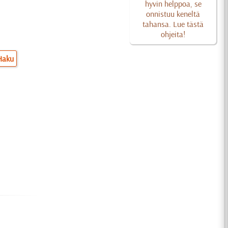
hyvin helppoa, se
onnistuu keneltä
tahansa. Lue tästä
ohjeita!
Haku