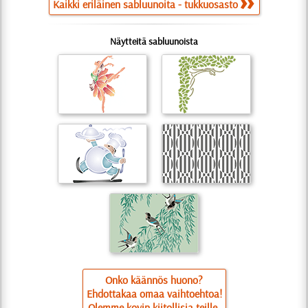
Kaikki eriläinen sabluunoita - tukkuosasto
Näytteitä sabluunoista
Onko käännös huono?
Ehdottakaa omaa vaihtoehtoa!
Olemme kovin kiitollisia teille.