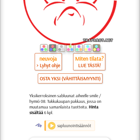
neuvoja
Miten tilata?
> Lyhyt ohje
LUE TÄSTÄ!
OSTA YKSI (VÄHITTÄISMYYNTI)
Yksikerroksinen sabluunat aiheelle smile /
hymiö 08. Tukkukaupan pakkaus, jossa on
muutamaa samanlaista tuotteita.
Hinta
sisältää
6 kpl.
O
sapluunointisäännöt