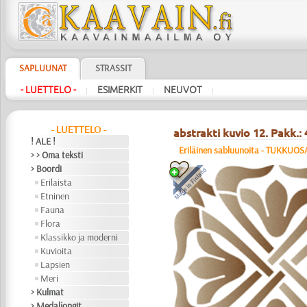
SAPLUUNAT
STRASSIT
- LUETTELO -
ESIMERKIT
NEUVOT
|
|
|
- LUETTELO -
abstrakti kuvio 12. Pakk.: 
! ALE !
Eriläinen sabluunoita - TUKKUO
> > Oma teksti
> Boordi
Erilaista
Etninen
Fauna
Flora
Klassikko ja moderni
Kuvioita
Lapsien
Meri
> Kulmat
> Medaljongit