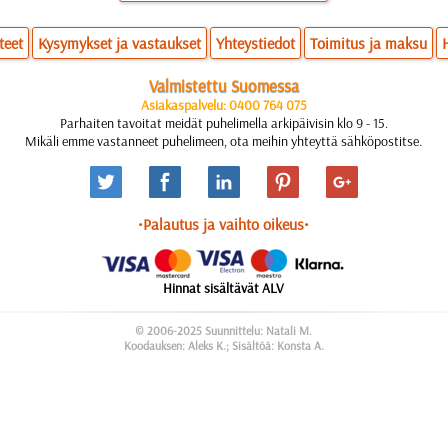
teet
Kysymykset ja vastaukset
Yhteystiedot
Toimitus ja maksu
Valmistettu Suomessa
Asiakaspalvelu: 0400 764 075
Parhaiten tavoitat meidät puhelimella arkipäivisin klo 9 - 15.
Mikäli emme vastanneet puhelimeen, ota meihin yhteyttä sähköpostitse.
•Palautus ja vaihto oikeus•
Hinnat sisältävät ALV
© 2006-2025 Suunnittelu: Natali M.
Koodauksen: Aleks K.; Sisältöä: Konsta A.