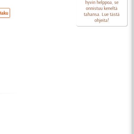
hyvin helppoa, se
onnistuu keneltä
Haku
tahansa. Lue tästä
ohjeita!