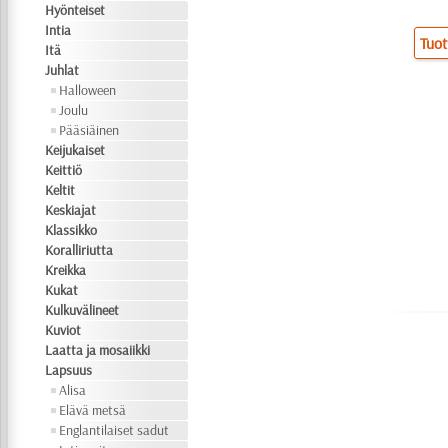
Hyönteiset
Intia
Tuot
Itä
Juhlat
Halloween
Joulu
Pääsiäinen
Keijukaiset
Keittiö
Keltit
Keskiajat
Klassikko
Koralliriutta
Kreikka
Kukat
Kulkuvälineet
Kuviot
Laatta ja mosaiikki
Lapsuus
Alisa
Elävä metsä
Englantilaiset sadut