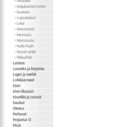
Intiaanit
Keijukaisten Linna
Kuvioita
Lapsukaiset
Lelut
Merirosvot
Merisatu
Metsäsatu
Nalle Pooh
Nooan arkki
PikkuZOO
Latinos
Lauseita ja kirjaimia
Logot ja merkit
Lohikäärmeet
Meri
Meri-illuusiot
Musiikki ja tanssit
Nauhat
Olmecs
Perhoset
Perjantai 13
Pitsit