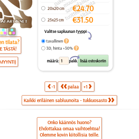
a
a
a
a
u
ai
a
€
24.70
20x20 cm
s
ei
ä
€
31.50
25x25 cm
Valitse sapluunan tyyppi
Y
tavallinen
n tilata?
3D, hinta +30%
E TÄSTÄ!
X
määrä:
pakk.
SMYYNTI)
-1
palaa
+1
Kaikki eriläinen sabluunoita - tukkuosasto
Onko käännös huono?
Ehdottakaa omaa vaihtoehtoa!
Olemme kovin kiitollisia teille.