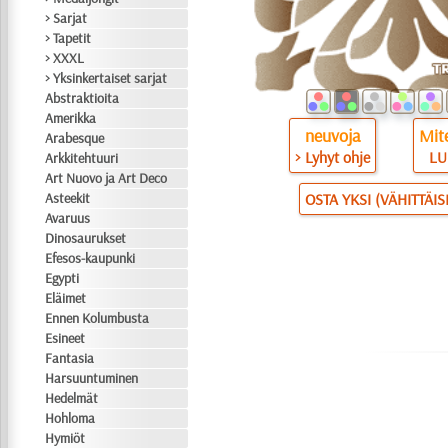
> Sarjat
> Tapetit
> XXXL
> Yksinkertaiset sarjat
Abstraktioita
Amerikka
neuvoja
Mite
Arabesque
> Lyhyt ohje
LU
Arkkitehtuuri
Art Nuovo ja Art Deco
Asteekit
OSTA YKSI (VÄHITTÄI
Avaruus
Dinosaurukset
Efesos-kaupunki
Egypti
Eläimet
Ennen Kolumbusta
Esineet
Fantasia
Harsuuntuminen
Hedelmät
Hohloma
Hymiöt