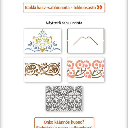
Kaikki kasvi-sabluunoita - tukkuosasto
Näytteitä sabluunoista
Onko käännös huono?
Ehdottakaa omaa vaihtoehtoa!