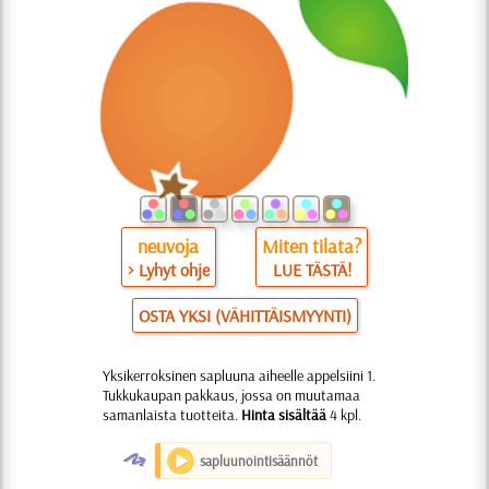
neuvoja
Miten tilata?
> Lyhyt ohje
LUE TÄSTÄ!
OSTA YKSI (VÄHITTÄISMYYNTI)
Yksikerroksinen sapluuna aiheelle appelsiini 1.
Tukkukaupan pakkaus, jossa on muutamaa
samanlaista tuotteita.
Hinta sisältää
4 kpl.
O
sapluunointisäännöt