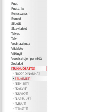
Puut
Puutarha
Renessanssi
Ruusut
Siluetit
Slaavilaiset
Taivas
Talvi
Vesimaailmaa
Viidakko
Viikingit
Vuosisatojen perintöä
Zodiakki
[TUKKUOSASTO]
[BOORDINAUHA]
[ELÄIMET]
[ETNISET]
[KASVIT]
[KUVIOT]
[LAPSUUS]
[MUUT]
[TEKSTIT]