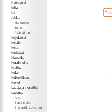
Hyönteiset
Intia
Tuot
Itä
Juhlat
Halloween
Joulu
Pääsiäinen
Keijukaiset
Keittiö
Keltit
Keskiajat
Klassikko
Koralliriutta
Kreikka
Kukat
Kulkuvälineet
Kuviot
Laatta ja mosaiikki
Lapsuus
Alisa
Elävä metsä
Englantilaiset sadut