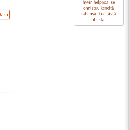
hyvin helppoa, se
onnistuu keneltä
tahansa. Lue tästä
Haku
ohjeita!