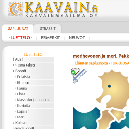
SAPLUUNAT
STRASSIT
- LUETTELO -
ESIMERKIT
NEUVOT
|
|
|
- LUETTELO -
merihevonen ja meri. Pakk.
! ALE !
Eläinten sapluunoita - TUKKUOS
> > Oma teksti
> Boordi
Erilaista
Etninen
Fauna
Flora
Klassikko ja moderni
Kuvioita
Lapsien
Meri
> Kulmat
> Medaljongit