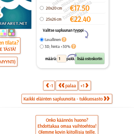
a
a
a
a
u
ai
a
€
17.50
20x20 cm
s
ei
ä
€
22.40
25x26 cm
Valitse sapluunan tyyppi
Y
tavallinen
n tilata?
3D, hinta +30%
E TÄSTÄ!
X
määrä:
pakk.
SMYYNTI)
-1
palaa
+1
Kaikki eläinten sapluunoita - tukkuosasto
Onko käännös huono?
Ehdottakaa omaa vaihtoehtoa!
Olemme kovin kiitollisia teille.