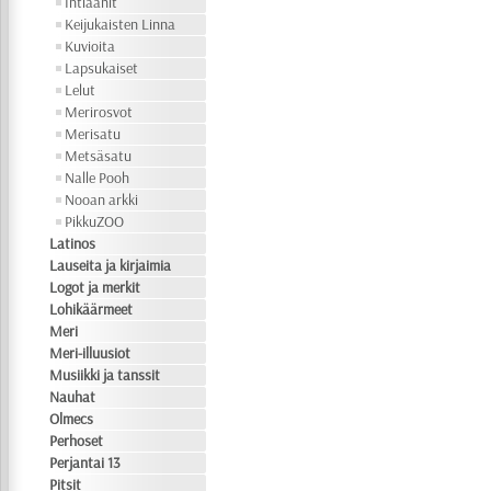
Intiaanit
Keijukaisten Linna
Kuvioita
Lapsukaiset
Lelut
Merirosvot
Merisatu
Metsäsatu
Nalle Pooh
Nooan arkki
PikkuZOO
Latinos
Lauseita ja kirjaimia
Logot ja merkit
Lohikäärmeet
Meri
Meri-illuusiot
Musiikki ja tanssit
Nauhat
Olmecs
Perhoset
Perjantai 13
Pitsit