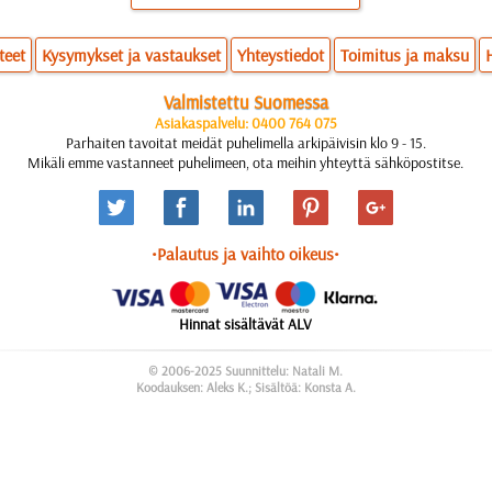
teet
Kysymykset ja vastaukset
Yhteystiedot
Toimitus ja maksu
Valmistettu Suomessa
Asiakaspalvelu: 0400 764 075
Parhaiten tavoitat meidät puhelimella arkipäivisin klo 9 - 15.
Mikäli emme vastanneet puhelimeen, ota meihin yhteyttä sähköpostitse.
•Palautus ja vaihto oikeus•
Hinnat sisältävät ALV
© 2006-2025 Suunnittelu: Natali M.
Koodauksen: Aleks K.; Sisältöä: Konsta A.