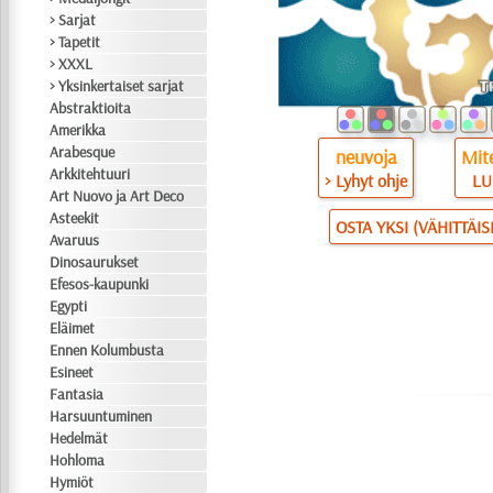
> Sarjat
> Tapetit
> XXXL
> Yksinkertaiset sarjat
Abstraktioita
Amerikka
Arabesque
neuvoja
Mite
Arkkitehtuuri
> Lyhyt ohje
LU
Art Nuovo ja Art Deco
Asteekit
OSTA YKSI (VÄHITTÄI
Avaruus
Dinosaurukset
Efesos-kaupunki
Egypti
Eläimet
Ennen Kolumbusta
Esineet
Fantasia
Harsuuntuminen
Hedelmät
Hohloma
Hymiöt