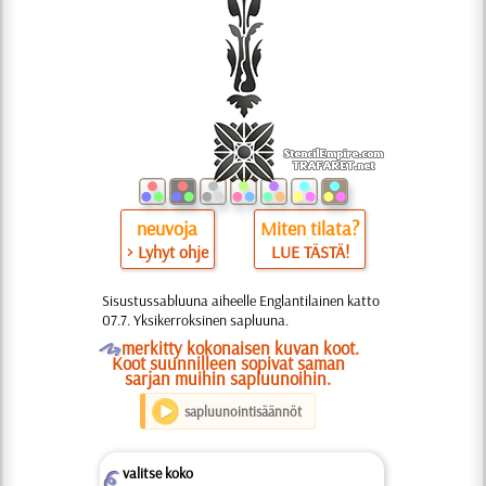
neuvoja
Miten tilata?
> Lyhyt ohje
LUE TÄSTÄ!
Sisustussabluuna aiheelle Englantilainen katto
07.7. Yksikerroksinen sapluuna.
O
merkitty kokonaisen kuvan koot.
Koot suunnilleen sopivat saman
sarjan muihin sapluunoihin.
sapluunointisäännöt
valitse koko
Z