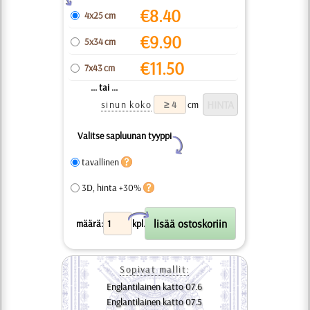
€
8.40
4x25 cm
€
9.90
5x34 cm
€
11.50
7x43 cm
... tai ...
sinun koko
cm
Valitse sapluunan tyyppi
Y
tavallinen
3D, hinta +30%
X
määrä:
kpl.
Sopivat mallit:
Englantilainen katto 07.6
Englantilainen katto 07.5