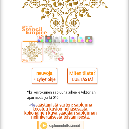
neuvoja
Miten tilata?
> Lyhyt ohje
LUE TÄSTÄ!
Yksikerroksinen sapluuna aiheelle Viktorian
ajan medaljonki 016
O
säästämistä varten: sapluuna
koostuu kuvion neljäsosasta,
kokonainen kuva saadaan sapluunan
nelinkertaisesta toistamisesta.
sapluunointisäännöt