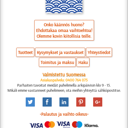
Onko käännös huono?
Ehdottakaa omaa vaihtoehtoa!
Olemme kovin kiitollisia teille.
Tuotteet
Kysymykset ja vastaukset
Yhteystiedot
Toimitus ja maksu
Haku
Valmistettu Suomessa
Asiakaspalvelu: 0400 764 075
Parhaiten tavoitat meidät puhelimella arkipäivisin klo 9 - 15.
Mikäli emme vastanneet puhelimeen, ota meihin yhteyttä sähköpostitse.
•Palautus ja vaihto oikeus•