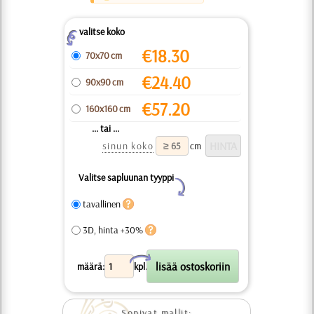
valitse koko
Z
€
18.30
70x70 cm
€
24.40
90x90 cm
€
57.20
160x160 cm
... tai ...
sinun koko
cm
Valitse sapluunan tyyppi
Y
tavallinen
3D, hinta +30%
X
määrä:
kpl.
Sopivat mallit: