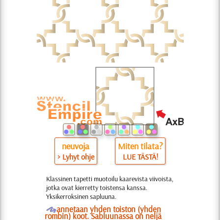
neuvoja
Miten tilata?
> Lyhyt ohje
LUE TÄSTÄ!
Klassinen tapetti muotoilu kaarevista viivoista,
jotka ovat kierretty toistensa kanssa.
Yksikerroksinen sapluuna.
O
annetaan yhden toiston (yhden
rombin) koot. Sabluunassa on neljä