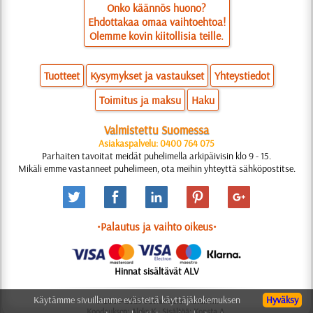
Onko käännös huono?
Ehdottakaa omaa vaihtoehtoa!
Olemme kovin kiitollisia teille.
Tuotteet
Kysymykset ja vastaukset
Yhteystiedot
Toimitus ja maksu
Haku
Valmistettu Suomessa
Asiakaspalvelu: 0400 764 075
Parhaiten tavoitat meidät puhelimella arkipäivisin klo 9 - 15.
Mikäli emme vastanneet puhelimeen, ota meihin yhteyttä sähköpostitse.
•Palautus ja vaihto oikeus•
Hinnat sisältävät ALV
Käytämme sivuillamme evästeitä käyttäjäkokemuksen
Hyväksy
© 2006-2025 Suunnittelu: Natali M.
Koodauksen: Aleks K.; Sisältöä: Konsta A.