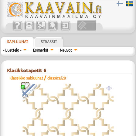
SAPLUUNAT
STRASSIT
- Luettelo -
Esimerkit
Neuvot
Klasikkotapetit 6
/
Klassikko sabluunat
classical28
a