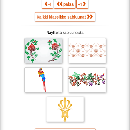
-1
palaa
+1
Kaikki klassikko sabluunat
Näytteitä sabluunoista