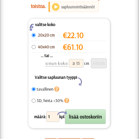
toistoa.
sapluunointisäännöt
valitse koko
Z
€
22.10
20x20 cm
€
61.10
40x40 cm
... tai ...
sinun koko
cm
Valitse sapluunan tyyppi
Y
tavallinen
3D, hinta +30%
X
määrä:
kpl.