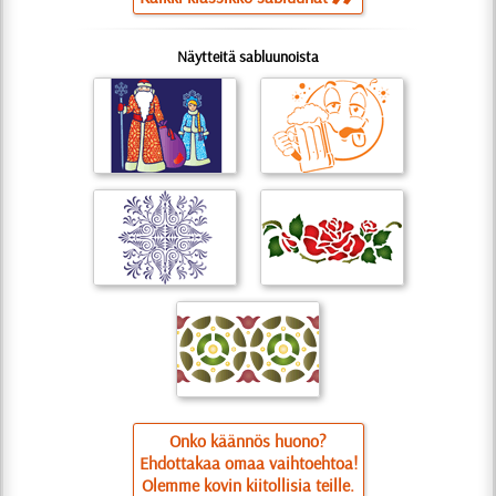
Näytteitä sabluunoista
Onko käännös huono?
Ehdottakaa omaa vaihtoehtoa!
Olemme kovin kiitollisia teille.