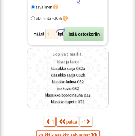
tavallinen
3D, hinta +30%
X
määrä:
kpl.
Sopivat mallit:
lilijat ja kielot
klassikko sarja 032a
klassikko sarja 032b
klasikko kulma 032
iso kuvio 032
klassikko boordinauha 032
klasikko tapetit 032
-1
palaa
+1
Kaikki klassikko sabluunat