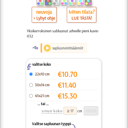
neuvoja
Miten tilata?
> Lyhyt ohje
LUE TÄSTÄ!
Yksikerroksinen sabluunat aiheelle pieni kuvio
032
O
sapluunointisäännöt
valitse koko
Z
€
10.70
22x10 cm
€
11.40
30x14 cm
€
15.30
45x21 cm
... tai ...
sinun koko
cm
Valitse sapluunan tyyppi
Y