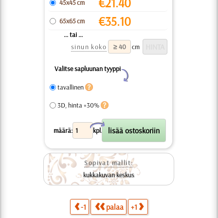
€
21.40
45x45 cm
€
35.10
65x65 cm
... tai ...
sinun koko
cm
Valitse sapluunan tyyppi
Y
tavallinen
3D, hinta +30%
X
määrä:
kpl.
Sopivat mallit:
kukkakuvan keskus
-1
palaa
+1