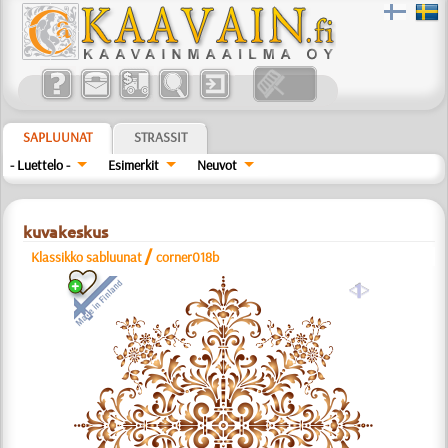
SAPLUUNAT
STRASSIT
- Luettelo -
Esimerkit
Neuvot
kuvakeskus
/
Klassikko sabluunat
corner018b
a