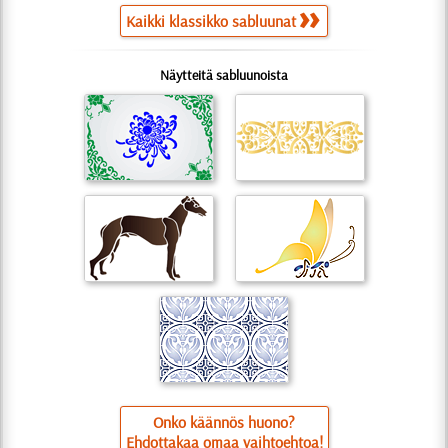
Kaikki klassikko sabluunat
Näytteitä sabluunoista
Onko käännös huono?
Ehdottakaa omaa vaihtoehtoa!