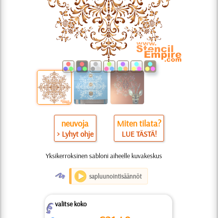
neuvoja
Miten tilata?
> Lyhyt ohje
LUE TÄSTÄ!
Yksikerroksinen sabloni aiheelle kuvakeskus
O
sapluunointisäännöt
valitse koko
Z