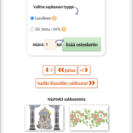
Valitse sapluunan tyyppi
Y
tavallinen
3D, hinta +30%
X
määrä:
kpl.
-1
palaa
+1
Kaikki klassikko sabluunat
Näytteitä sabluunoista