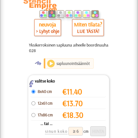
neuvoja
Miten tilata?
> Lyhyt ohje
LUE TÄSTÄ!
Yksikerroksinen sapluuna aiheelle boordinauha
028
O
sapluunointisäännöt
valitse koko
Z
€
11.40
8x40 cm
€
13.70
12x61 cm
€
18.30
17x86 cm
... tai ...
sinun koko
cm