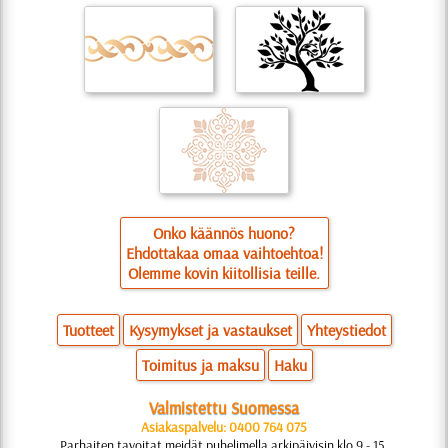
Onko käännös huono?
Ehdottakaa omaa vaihtoehtoa!
Olemme kovin kiitollisia teille.
Tuotteet
Kysymykset ja vastaukset
Yhteystiedot
Toimitus ja maksu
Haku
Valmistettu Suomessa
Asiakaspalvelu: 0400 764 075
Parhaiten tavoitat meidät puhelimella arkipäivisin klo 9 - 15.