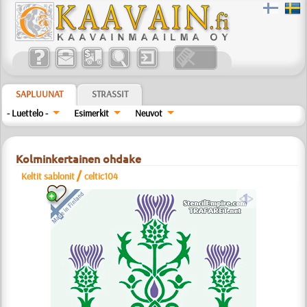
SAPLUUNAT
STRASSIT
- Luettelo -
Esimerkit
Neuvot
Kolminkertainen ohdake
/
Keltit sablonit
celtic104
a