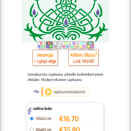
neuvoja
Miten tilata?
> Lyhyt ohje
LUE TÄSTÄ!
Seinäkoriste sapluuna aiheelle Kolminkertainen
ohdake. Yksikerroksinen sapluuna.
O
sapluunointisäännöt
valitse koko
Z
€
16.70
30x32 cm
€
35.80
60x65 cm