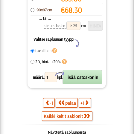
€
68.30
90x97 cm
... tai ...
sinun koko
cm
Valitse sapluunan tyyppi
Y
tavallinen
3D, hinta +30%
X
määrä:
kpl.
-1
palaa
+1
Kaikki keltit sablonit
Näytteitä sabluunoista