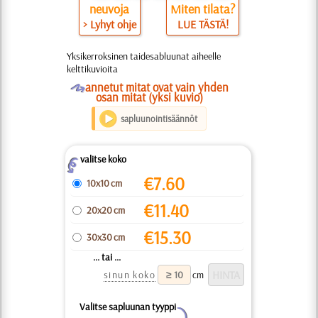
neuvoja
Miten tilata?
> Lyhyt ohje
LUE TÄSTÄ!
Yksikerroksinen taidesabluunat aiheelle
kelttikuvioita
O
annetut mitat ovat vain yhden
osan mitat (yksi kuvio)
sapluunointisäännöt
valitse koko
Z
€
7.60
10x10 cm
€
11.40
20x20 cm
€
15.30
30x30 cm
... tai ...
sinun koko
cm
Valitse sapluunan tyyppi
Y