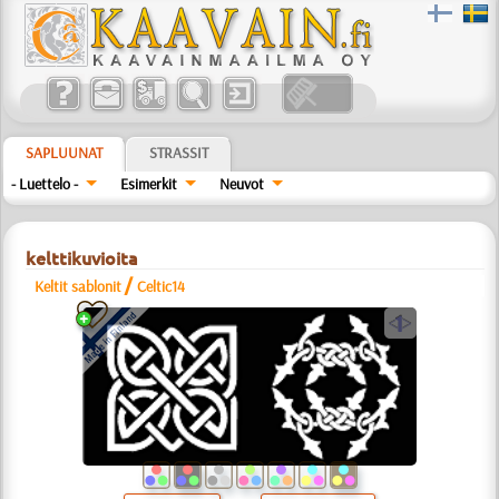
SAPLUUNAT
STRASSIT
- Luettelo -
Esimerkit
Neuvot
kelttikuvioita
/
Keltit sablonit
Celtic14
a