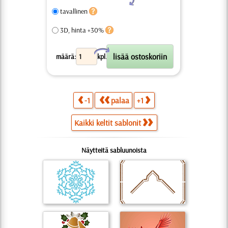
tavallinen
3D, hinta +30%
X
määrä:
kpl.
-1
palaa
+1
Kaikki keltit sablonit
Näytteitä sabluunoista