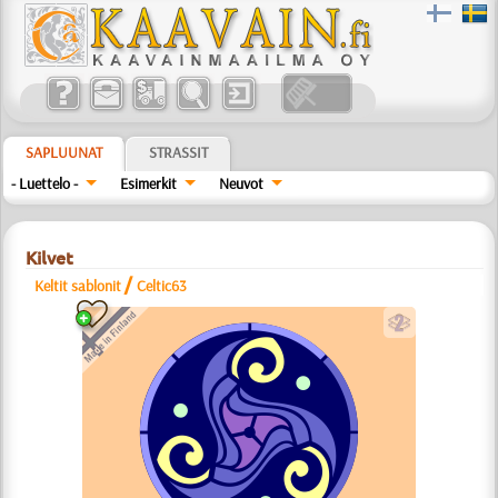
SAPLUUNAT
STRASSIT
- Luettelo -
Esimerkit
Neuvot
Kilvet
/
Keltit sablonit
Celtic63
b