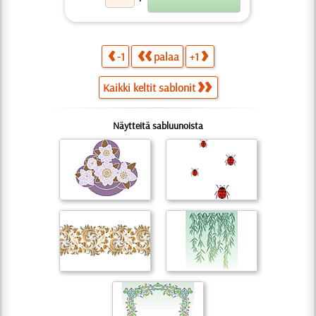
-1
palaa
+1
Kaikki keltit sablonit
Näytteitä sabluunoista