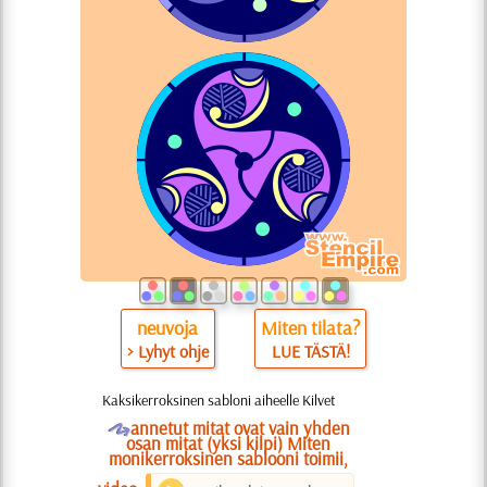
neuvoja
Miten tilata?
> Lyhyt ohje
LUE TÄSTÄ!
Kaksikerroksinen sabloni aiheelle Kilvet
O
annetut mitat ovat vain yhden
osan mitat (yksi kilpi) Miten
monikerroksinen sablooni toimii,