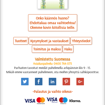
Onko käännös huono?
Ehdottakaa omaa vaihtoehtoa!
Olemme kovin kiitollisia teille.
Tuotteet
Kysymykset ja vastaukset
Yhteystiedot
Toimitus ja maksu
Haku
Valmistettu Suomessa
Asiakaspalvelu: 0400 764 075
Parhaiten tavoitat meidät puhelimella arkipäivisin klo 9 - 15.
Mikäli emme vastanneet puhelimeen, ota meihin yhteyttä sähköpostitse.
•Palautus ja vaihto oikeus•