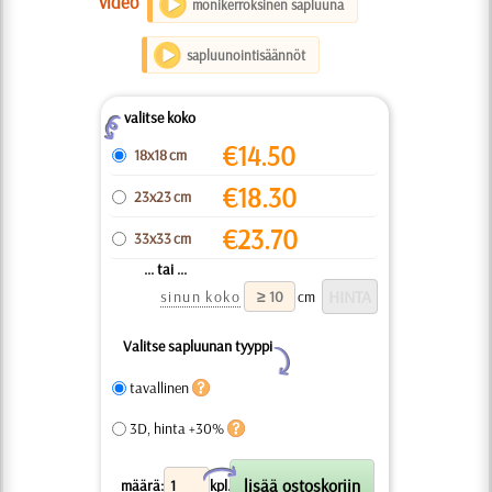
video
monikerroksinen sapluuna
sapluunointisäännöt
valitse koko
Z
€
14.50
18x18 cm
€
18.30
23x23 cm
€
23.70
33x33 cm
... tai ...
sinun koko
cm
Valitse sapluunan tyyppi
Y
tavallinen
3D, hinta +30%
X
määrä:
kpl.