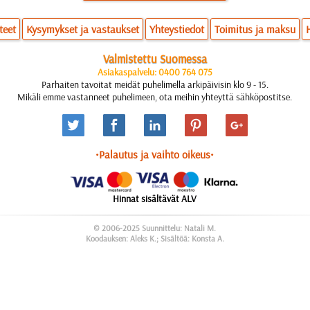
teet
Kysymykset ja vastaukset
Yhteystiedot
Toimitus ja maksu
Valmistettu Suomessa
Asiakaspalvelu: 0400 764 075
Parhaiten tavoitat meidät puhelimella arkipäivisin klo 9 - 15.
Mikäli emme vastanneet puhelimeen, ota meihin yhteyttä sähköpostitse.
•Palautus ja vaihto oikeus•
Hinnat sisältävät ALV
© 2006-2025 Suunnittelu: Natali M.
Koodauksen: Aleks K.; Sisältöä: Konsta A.