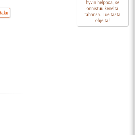
hyvin helppoa, se
onnistuu keneltä
Haku
tahansa. Lue tästä
ohjeita!