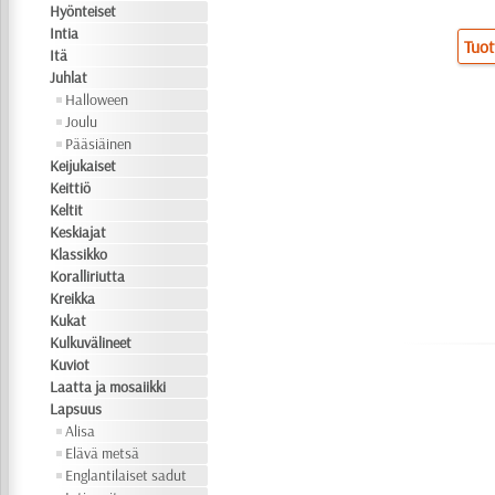
Hyönteiset
Intia
Tuot
Itä
Juhlat
Halloween
Joulu
Pääsiäinen
Keijukaiset
Keittiö
Keltit
Keskiajat
Klassikko
Koralliriutta
Kreikka
Kukat
Kulkuvälineet
Kuviot
Laatta ja mosaiikki
Lapsuus
Alisa
Elävä metsä
Englantilaiset sadut