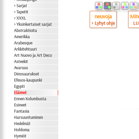
> Sarjat
> Tapetit
neuvoja
Mite
> XXXL
> Lyhyt ohje
LU
> Yksinkertaiset sarjat
Abstraktioita
Amerikka
Arabesque
Arkkitehtuuri
Art Nuovo ja Art Deco
Asteekit
Avaruus
Dinosaurukset
Efesos-kaupunki
Egypti
Eläimet
Ennen Kolumbusta
Esineet
Fantasia
Harsuuntuminen
Hedelmät
Hohloma
Hymiöt