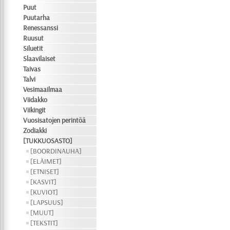
Puut
Puutarha
Renessanssi
Ruusut
Siluetit
Slaavilaiset
Taivas
Talvi
Vesimaailmaa
Viidakko
Viikingit
Vuosisatojen perintöä
Zodiakki
[TUKKUOSASTO]
[BOORDINAUHA]
[ELÄIMET]
[ETNISET]
[KASVIT]
[KUVIOT]
[LAPSUUS]
[MUUT]
[TEKSTIT]