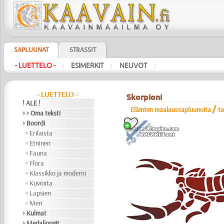
SAPLUUNAT
STRASSIT
- LUETTELO -
ESIMERKIT
NEUVOT
|
|
|
- LUETTELO -
Skorpioni
! ALE !
/
Eläinten maalaussapluunoita
t
> > Oma teksti
> Boordi
Erilaista
Etninen
Fauna
Flora
Klassikko ja moderni
Kuvioita
Lapsien
Meri
> Kulmat
> Medaljongit