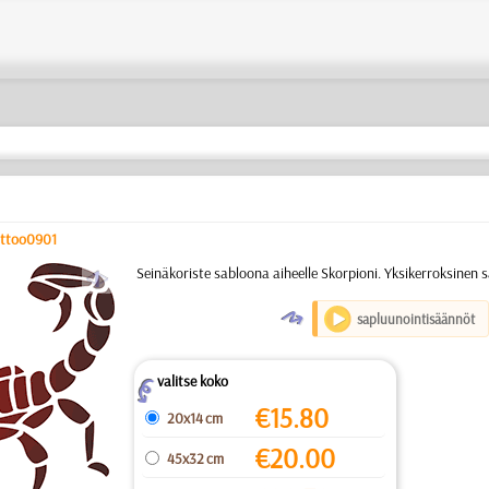
attoo0901
a
Seinäkoriste sabloona aiheelle Skorpioni. Yksikerroksinen 
O
sapluunointisäännöt
valitse koko
Z
€
15.80
20x14 cm
€
20.00
45x32 cm