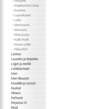
Intiaanit
Keijukaisten Linna
Kuvioita
Lapsukaiset
Lelut
Merirosvot
Merisatu
Metsäsatu
Nalle Pooh
Nooan arkki
PikkuZOO
Latinos
Lauseita ja kirjaimia
Logot ja merkit
Lohikäärmeet
Meri
Meri-illuusiot
Musiikki ja tanssit
Nauhat
Olmecs
Perhoset
Perjantai 13
Pitsit