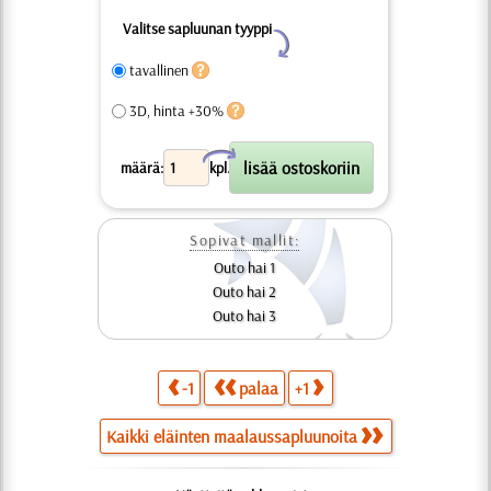
Valitse sapluunan tyyppi
Y
tavallinen
3D, hinta +30%
X
määrä:
kpl.
Sopivat mallit:
Outo hai 1
Outo hai 2
Outo hai 3
-1
palaa
+1
Kaikki eläinten maalaussapluunoita