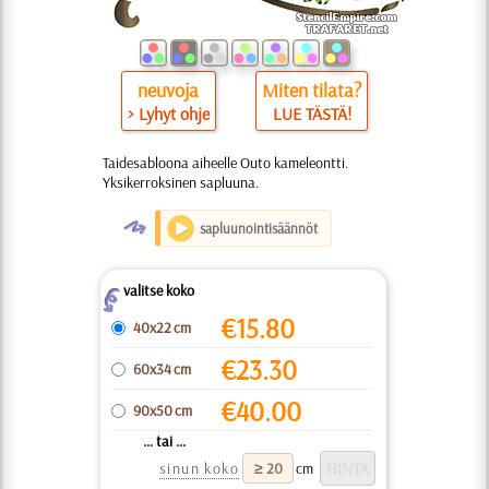
neuvoja
Miten tilata?
> Lyhyt ohje
LUE TÄSTÄ!
Taidesabloona aiheelle Outo kameleontti.
Yksikerroksinen sapluuna.
O
sapluunointisäännöt
valitse koko
Z
€
15.80
40x22 cm
€
23.30
60x34 cm
€
40.00
90x50 cm
... tai ...
sinun koko
cm