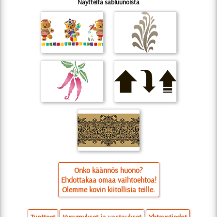
Näytteitä sabluunoista
Onko käännös huono?
Ehdottakaa omaa vaihtoehtoa!
Olemme kovin kiitollisia teille.