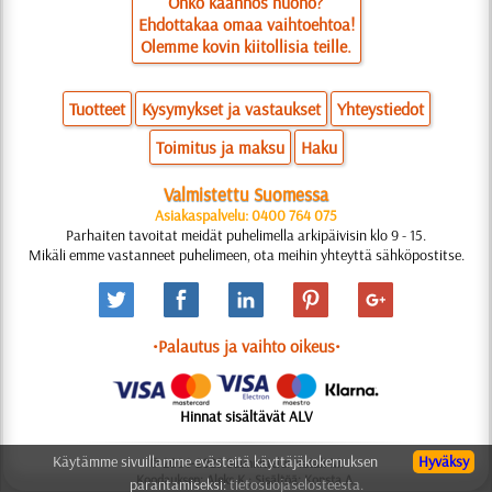
Onko käännös huono?
Ehdottakaa omaa vaihtoehtoa!
Olemme kovin kiitollisia teille.
Tuotteet
Kysymykset ja vastaukset
Yhteystiedot
Toimitus ja maksu
Haku
Valmistettu Suomessa
Asiakaspalvelu: 0400 764 075
Parhaiten tavoitat meidät puhelimella arkipäivisin klo 9 - 15.
Mikäli emme vastanneet puhelimeen, ota meihin yhteyttä sähköpostitse.
•Palautus ja vaihto oikeus•
Hinnat sisältävät ALV
Käytämme sivuillamme evästeitä käyttäjäkokemuksen
Hyväksy
© 2006-2025 Suunnittelu: Natali M.
Koodauksen: Aleks K.; Sisältöä: Konsta A.
parantamiseksi:
tietosuojaselosteesta.