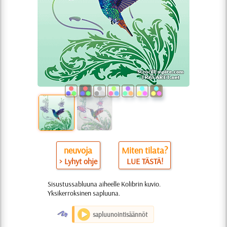
neuvoja
Miten tilata?
> Lyhyt ohje
LUE TÄSTÄ!
Sisustussabluuna aiheelle Kolibrin kuvio.
Yksikerroksinen sapluuna.
O
sapluunointisäännöt