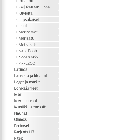
Intiaanit
Keijukaisten Linna
Kuvioita
Lapsukaiset
Lelut
Merirosvot
Merisatu
Metsäsatu
Nalle Pooh
Nooan arkki
PikkuZOO
Latinos
Lauseita ja kirjaimia
Logot ja merkit
Lohikäärmeet
Meri
Meri-illuusiot
Musiikki ja tanssit
Nauhat
Olmecs
Perhoset
Perjantai 13
Pitsit