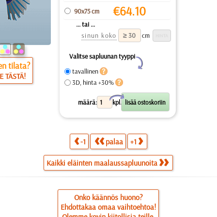
€
64.10
90x75 cm
... tai ...
sinun koko
cm
Valitse sapluunan tyyppi
Y
n tilata?
tavallinen
E TÄSTÄ!
3D, hinta +30%
X
määrä:
kpl.
-1
palaa
+1
Kaikki eläinten maalaussapluunoita
Onko käännös huono?
Ehdottakaa omaa vaihtoehtoa!
Olemme kovin kiitollisia teille.