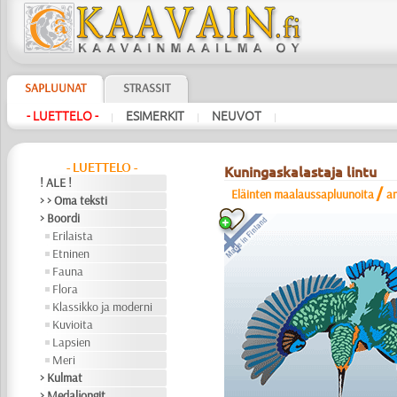
SAPLUUNAT
STRASSIT
- LUETTELO -
ESIMERKIT
NEUVOT
|
|
|
- LUETTELO -
Kuningaskalastaja lintu
! ALE !
/
Eläinten maalaussapluunoita
a
> > Oma teksti
> Boordi
Erilaista
Etninen
Fauna
Flora
Klassikko ja moderni
Kuvioita
Lapsien
Meri
> Kulmat
> Medaljongit