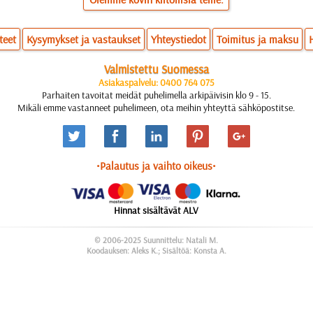
teet
Kysymykset ja vastaukset
Yhteystiedot
Toimitus ja maksu
Valmistettu Suomessa
Asiakaspalvelu: 0400 764 075
Parhaiten tavoitat meidät puhelimella arkipäivisin klo 9 - 15.
Mikäli emme vastanneet puhelimeen, ota meihin yhteyttä sähköpostitse.
•Palautus ja vaihto oikeus•
Hinnat sisältävät ALV
© 2006-2025 Suunnittelu: Natali M.
Koodauksen: Aleks K.; Sisältöä: Konsta A.