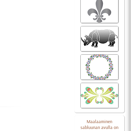
Maalaaminen
sabluunan avulla on