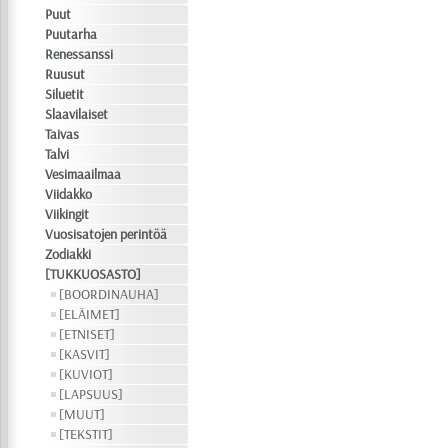
Puut
Puutarha
Renessanssi
Ruusut
Siluetit
Slaavilaiset
Taivas
Talvi
Vesimaailmaa
Viidakko
Viikingit
Vuosisatojen perintöä
Zodiakki
[TUKKUOSASTO]
[BOORDINAUHA]
[ELÄIMET]
[ETNISET]
[KASVIT]
[KUVIOT]
[LAPSUUS]
[MUUT]
[TEKSTIT]