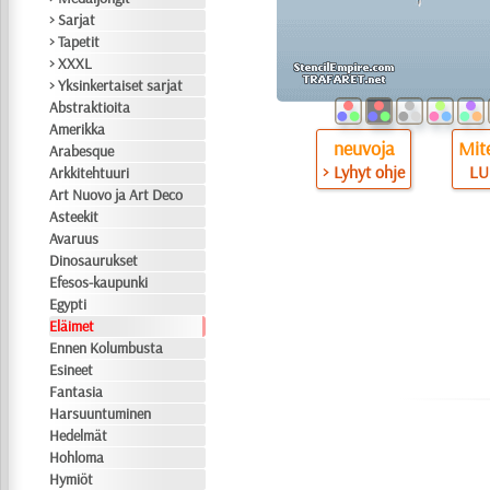
> Sarjat
> Tapetit
> XXXL
> Yksinkertaiset sarjat
Abstraktioita
Amerikka
neuvoja
Mite
Arabesque
> Lyhyt ohje
LU
Arkkitehtuuri
Art Nuovo ja Art Deco
Asteekit
Avaruus
Dinosaurukset
Efesos-kaupunki
Egypti
Eläimet
Ennen Kolumbusta
Esineet
Fantasia
Harsuuntuminen
Hedelmät
Hohloma
Hymiöt