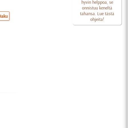
hyvin helppoa, se
onnistuu keneltä
tahansa. Lue tästä
Haku
ohjeita!