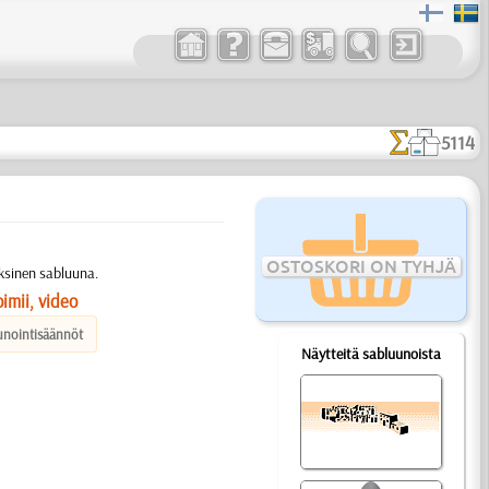
5114
OSTOSKORI ON TYHJÄ
oksinen sabluuna.
imii, video
unointisäännöt
Näytteitä sabluunoista