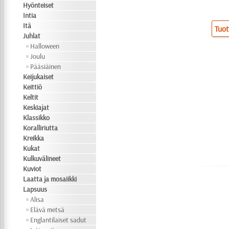
Hyönteiset
Intia
Itä
Tuot
Juhlat
Halloween
Joulu
Pääsiäinen
Keijukaiset
Keittiö
Keltit
Keskiajat
Klassikko
Koralliriutta
Kreikka
Kukat
Kulkuvälineet
Kuviot
Laatta ja mosaiikki
Lapsuus
Alisa
Elävä metsä
Englantilaiset sadut