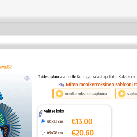
nimal57
b
Taidesapluuna aiheelle Kuningaskalastaja lintu. Kaksikerr
O
Miten monikerroksinen sablooni to
monikerroksinen sapluuna
saplu
valitse koko
Z
€
13.00
30x25 cm
€
20.60
45x38 cm