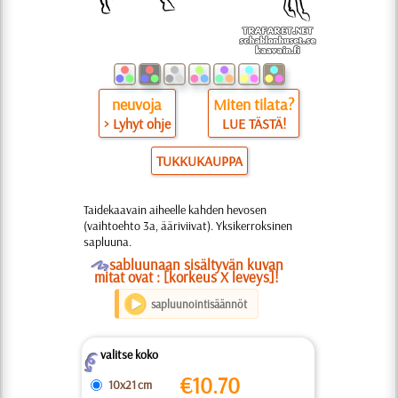
neuvoja
Miten tilata?
> Lyhyt ohje
LUE TÄSTÄ!
TUKKUKAUPPA
Taidekaavain aiheelle kahden hevosen
(vaihtoehto 3a, ääriviivat). Yksikerroksinen
sapluuna.
O
sabluunaan sisältyvän kuvan
mitat ovat : [korkeus X leveys]!
sapluunointisäännöt
valitse koko
Z
€
10.70
10x21 cm