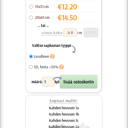
€
12.20
15x31 cm
€
14.50
20x41 cm
... tai ...
sinun koko
cm
Valitse sapluunan tyyppi
Y
tavallinen
3D, hinta +30%
X
määrä:
kpl.
Sopivat mallit:
Kahden hevosen 1a
Kahden hevosen 1b
Kahden hevosen 1c
Kahden hevosen 2a