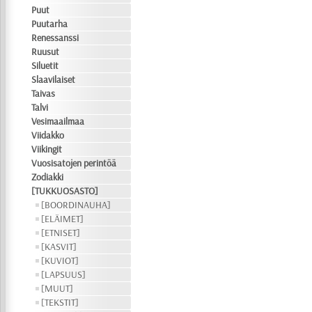
Puut
Puutarha
Renessanssi
Ruusut
Siluetit
Slaavilaiset
Taivas
Talvi
Vesimaailmaa
Viidakko
Viikingit
Vuosisatojen perintöä
Zodiakki
[TUKKUOSASTO]
[BOORDINAUHA]
[ELÄIMET]
[ETNISET]
[KASVIT]
[KUVIOT]
[LAPSUUS]
[MUUT]
[TEKSTIT]