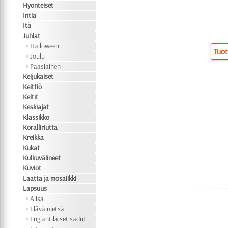
Hyönteiset
Intia
Itä
Juhlat
Halloween
Tuot
Joulu
Pääsiäinen
Keijukaiset
Keittiö
Keltit
Keskiajat
Klassikko
Koralliriutta
Kreikka
Kukat
Kulkuvälineet
Kuviot
Laatta ja mosaiikki
Lapsuus
Alisa
Elävä metsä
Englantilaiset sadut