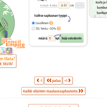
Kurki ja
sinun koko
cm
bambum
bambum
Valitse sapluunan tyyppi
Y
tavallinen
3D, hinta +30%
X
määrä:
kpl.
n tilata?
E TÄSTÄ!
-1
palaa
+1
Kaikki eläinten maalaussapluunoita