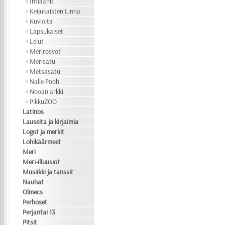
Intiaanit
Keijukaisten Linna
Kuvioita
Lapsukaiset
Lelut
Merirosvot
Merisatu
Metsäsatu
Nalle Pooh
Nooan arkki
PikkuZOO
Latinos
Lauseita ja kirjaimia
Logot ja merkit
Lohikäärmeet
Meri
Meri-illuusiot
Musiikki ja tanssit
Nauhat
Olmecs
Perhoset
Perjantai 13
Pitsit