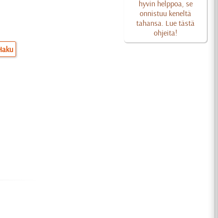
hyvin helppoa, se
onnistuu keneltä
tahansa. Lue tästä
ohjeita!
Haku