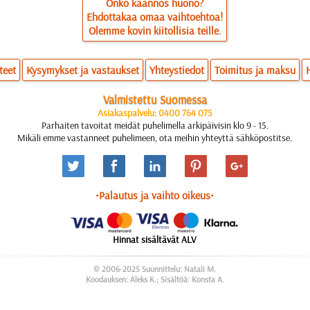
Onko käännös huono?
Ehdottakaa omaa vaihtoehtoa!
Olemme kovin kiitollisia teille.
teet
Kysymykset ja vastaukset
Yhteystiedot
Toimitus ja maksu
Valmistettu Suomessa
Asiakaspalvelu: 0400 764 075
Parhaiten tavoitat meidät puhelimella arkipäivisin klo 9 - 15.
Mikäli emme vastanneet puhelimeen, ota meihin yhteyttä sähköpostitse.
•Palautus ja vaihto oikeus•
Hinnat sisältävät ALV
© 2006-2025 Suunnittelu: Natali M.
Koodauksen: Aleks K.; Sisältöä: Konsta A.