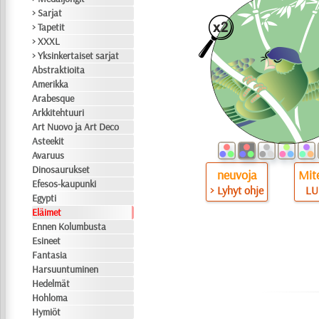
> Sarjat
> Tapetit
> XXXL
> Yksinkertaiset sarjat
Abstraktioita
Amerikka
Arabesque
Arkkitehtuuri
Art Nuovo ja Art Deco
Asteekit
Avaruus
Dinosaurukset
neuvoja
Mite
Efesos-kaupunki
> Lyhyt ohje
LU
Egypti
Eläimet
Ennen Kolumbusta
Esineet
Fantasia
Harsuuntuminen
Hedelmät
Hohloma
Hymiöt