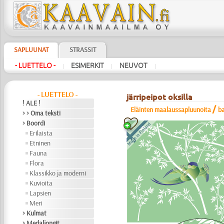
SAPLUUNAT
STRASSIT
- LUETTELO -
ESIMERKIT
NEUVOT
|
|
|
- LUETTELO -
järripeipot oksilla
! ALE !
/
Eläinten maalaussapluunoita
b
> > Oma teksti
> Boordi
Erilaista
Etninen
Fauna
Flora
Klassikko ja moderni
Kuvioita
Lapsien
Meri
> Kulmat
> Medaljongit