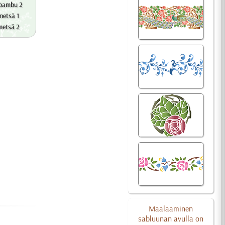
 bambu 2
etsä 1
etsä 2
Maalaaminen
sabluunan avulla on