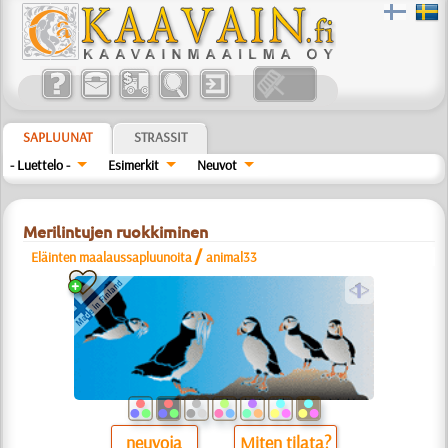
SAPLUUNAT
STRASSIT
- Luettelo -
Esimerkit
Neuvot
Merilintujen ruokkiminen
/
Eläinten maalaussapluunoita
animal33
a
neuvoja
Miten tilata?