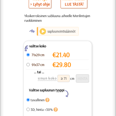
> Lyhyt ohje
LUE TÄSTÄ!
Yksikerroksinen sabluuna aiheelle Merilintujen
ruokkiminen
O
sapluunointisäännöt
valitse koko
Z
€
21.40
71x29 cm
€
29.80
91x37 cm
... tai ...
sinun koko
cm
Valitse sapluunan tyyppi
Y
tavallinen
3D, hinta +30%