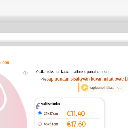
oo006
a
Yksikerroksinen kaavain aiheelle punainen norsu
O
sapluunaan sisältyvän kuvan mitat ovat: [
sapluunointisäännöt
valitse koko
Z
€
11.40
25x17 cm
€
17.60
45x31 cm