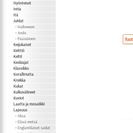
Hyönteiset
Intia
Itä
Juhlat
Halloween
Joulu
Pääsiäinen
Tuot
Keijukaiset
Keittiö
Keltit
Keskiajat
Klassikko
Koralliriutta
Kreikka
Kukat
Kulkuvälineet
Kuviot
Laatta ja mosaiikki
Lapsuus
Alisa
Elävä metsä
Englantilaiset sadut