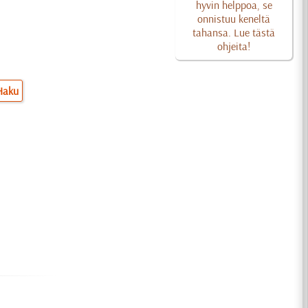
hyvin helppoa, se
onnistuu keneltä
tahansa. Lue tästä
ohjeita!
Haku