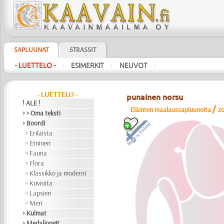
SAPLUUNAT
STRASSIT
- LUETTELO -
ESIMERKIT
NEUVOT
|
|
|
- LUETTELO -
punainen norsu
! ALE !
/
Eläinten maalaussapluunoita
z
> > Oma teksti
> Boordi
Erilaista
Etninen
Fauna
Flora
Klassikko ja moderni
Kuvioita
Lapsien
Meri
> Kulmat
> Medaljongit