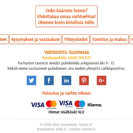
Onko käännös huono?
Ehdottakaa omaa vaihtoehtoa!
Olemme kovin kiitollisia teille.
teet
Kysymykset ja vastaukset
Yhteystiedot
Toimitus ja maksu
Valmistettu Suomessa
Asiakaspalvelu: 0400 764 075
Parhaiten tavoitat meidät puhelimella arkipäivisin klo 9 - 15.
Mikäli emme vastanneet puhelimeen, ota meihin yhteyttä sähköpostitse.
•Palautus ja vaihto oikeus•
Hinnat sisältävät ALV
© 2006-2025 Suunnittelu: Natali M.
Koodauksen: Aleks K.; Sisältöä: Konsta A.