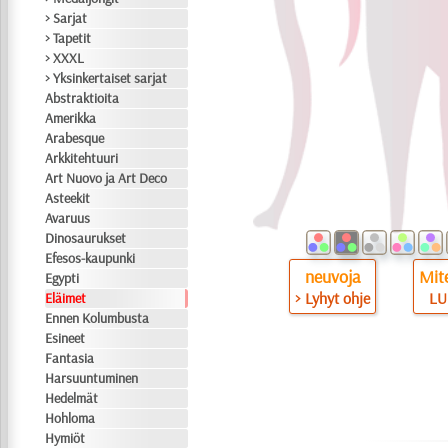
> Sarjat
> Tapetit
> XXXL
> Yksinkertaiset sarjat
Abstraktioita
Amerikka
Arabesque
Arkkitehtuuri
Art Nuovo ja Art Deco
Asteekit
Avaruus
Dinosaurukset
Efesos-kaupunki
neuvoja
Mite
Egypti
> Lyhyt ohje
LU
Eläimet
Ennen Kolumbusta
Esineet
Fantasia
Harsuuntuminen
Hedelmät
Hohloma
Hymiöt