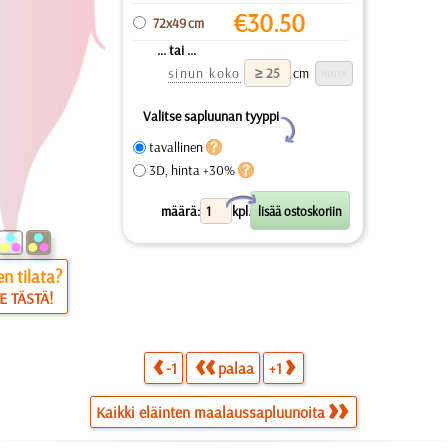
€
30.50
72x49 cm
... tai ...
sinun koko
cm
Valitse sapluunan tyyppi
Y
tavallinen
3D, hinta +30%
X
määrä:
kpl.
n tilata?
E TÄSTÄ!
-1
palaa
+1
Kaikki eläinten maalaussapluunoita