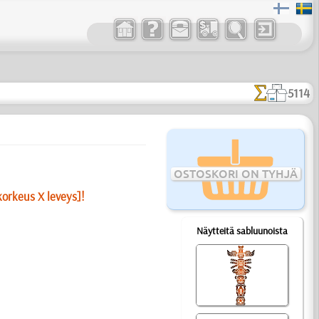
5114
OSTOSKORI ON TYHJÄ
korkeus X leveys]!
Näytteitä sabluunoista