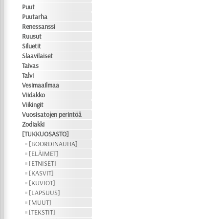
Puut
Puutarha
Renessanssi
Ruusut
Siluetit
Slaavilaiset
Taivas
Talvi
Vesimaailmaa
Viidakko
Viikingit
Vuosisatojen perintöä
Zodiakki
[TUKKUOSASTO]
[BOORDINAUHA]
[ELÄIMET]
[ETNISET]
[KASVIT]
[KUVIOT]
[LAPSUUS]
[MUUT]
[TEKSTIT]