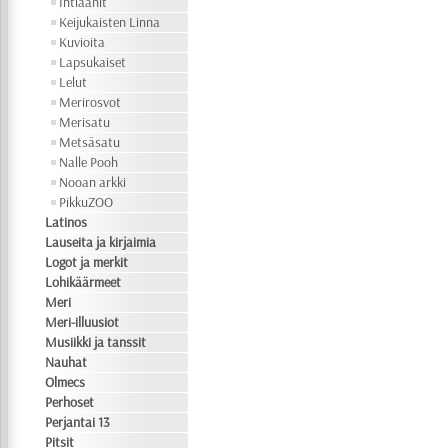
Intiaanit
Keijukaisten Linna
Kuvioita
Lapsukaiset
Lelut
Merirosvot
Merisatu
Metsäsatu
Nalle Pooh
Nooan arkki
PikkuZOO
Latinos
Lauseita ja kirjaimia
Logot ja merkit
Lohikäärmeet
Meri
Meri-illuusiot
Musiikki ja tanssit
Nauhat
Olmecs
Perhoset
Perjantai 13
Pitsit