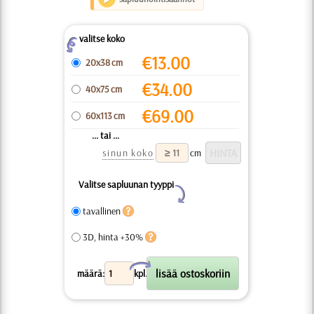
valitse koko
Z
€
13.00
20x38 cm
€
34.00
40x75 cm
€
69.00
60x113 cm
... tai ...
sinun koko
cm
Valitse sapluunan tyyppi
Y
tavallinen
3D, hinta +30%
X
määrä:
kpl.