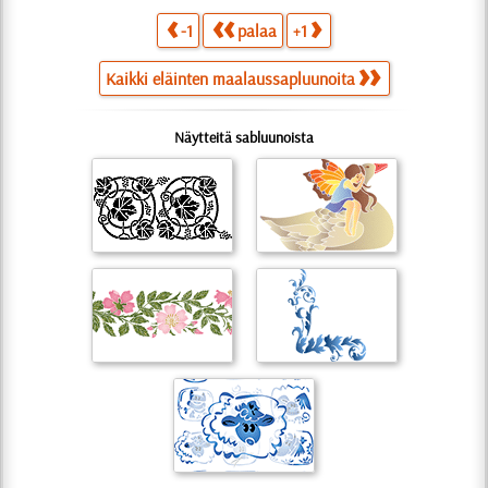
-1
palaa
+1
Kaikki eläinten maalaussapluunoita
Näytteitä sabluunoista