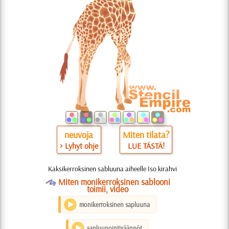
neuvoja
Miten tilata?
> Lyhyt ohje
LUE TÄSTÄ!
Kaksikerroksinen sabluuna aiheelle Iso kirahvi
O
Miten monikerroksinen sablooni
toimii, video
monikerroksinen sapluuna
sapluunointisäännöt