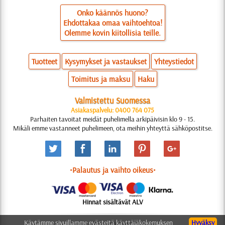
Onko käännös huono?
Ehdottakaa omaa vaihtoehtoa!
Olemme kovin kiitollisia teille.
Tuotteet
Kysymykset ja vastaukset
Yhteystiedot
Toimitus ja maksu
Haku
Valmistettu Suomessa
Asiakaspalvelu: 0400 764 075
Parhaiten tavoitat meidät puhelimella arkipäivisin klo 9 - 15.
Mikäli emme vastanneet puhelimeen, ota meihin yhteyttä sähköpostitse.
•Palautus ja vaihto oikeus•
Hinnat sisältävät ALV
Käytämme sivuillamme evästeitä käyttäjäkokemuksen
Hyväksy
© 2006-2025 Suunnittelu: Natali M.