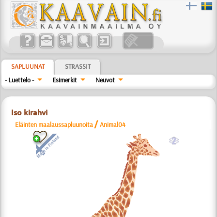
SAPLUUNAT
STRASSIT
- Luettelo -
Esimerkit
Neuvot
Iso kirahvi
/
Eläinten maalaussapluunoita
Animal04
b