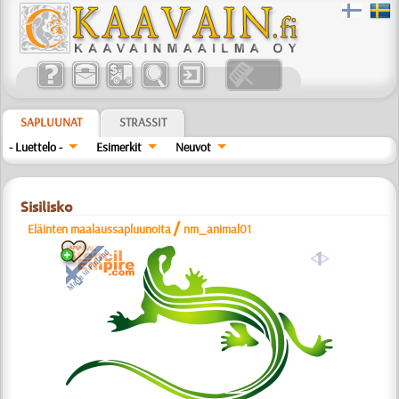
SAPLUUNAT
STRASSIT
- Luettelo -
Esimerkit
Neuvot
Sisilisko
/
Eläinten maalaussapluunoita
nm_animal01
a