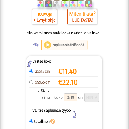
neuvoja
Miten tilata?
> Lyhyt ohje
LUE TÄSTÄ!
Yksikerroksinen taidekaavain aiheelle Sisilisko
O
sapluunointisäännöt
valitse koko
Z
€
11.40
25x15 cm
€
22.10
59x35 cm
... tai ...
sinun koko
cm
Valitse sapluunan tyyppi
Y
tavallinen