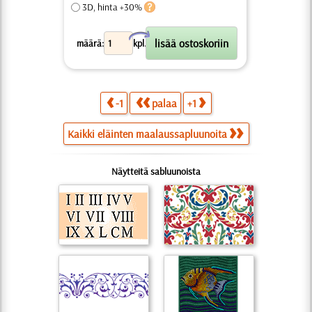
3D, hinta +30%
X
määrä:
kpl.
-1
palaa
+1
Kaikki eläinten maalaussapluunoita
Näytteitä sabluunoista