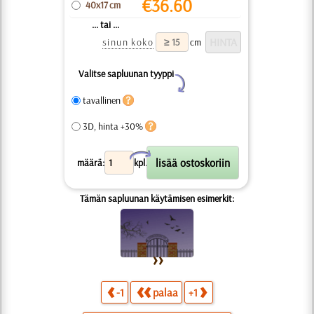
€
36.60
40x17 cm
... tai ...
sinun koko
cm
Valitse sapluunan tyyppi
Y
tavallinen
3D, hinta +30%
X
määrä:
kpl.
Tämän sapluunan käytämisen esimerkit:
-1
palaa
+1