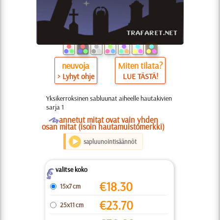
neuvoja
Miten tilata?
> Lyhyt ohje
LUE TÄSTÄ!
Yksikerroksinen sabluunat aiheelle hautakivien
sarja 1
O
annetut mitat ovat vain yhden
osan mitat (isoin hautamuistomerkki)
sapluunointisäännöt
valitse koko
Z
€
18.30
15x7 cm
€
23.70
25x11 cm