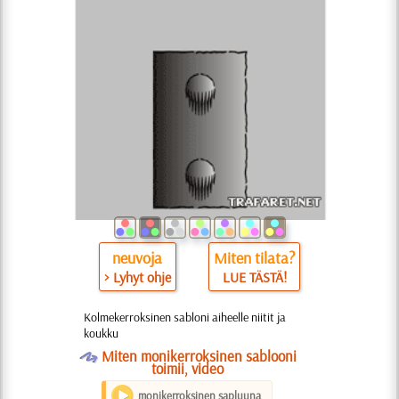
neuvoja
Miten tilata?
> Lyhyt ohje
LUE TÄSTÄ!
Kolmekerroksinen sabloni aiheelle niitit ja
koukku
O
Miten monikerroksinen sablooni
toimii, video
monikerroksinen sapluuna