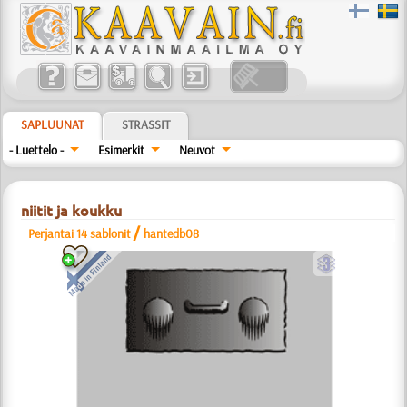
SAPLUUNAT
STRASSIT
- Luettelo -
Esimerkit
Neuvot
niitit ja koukku
/
Perjantai 14 sablonit
hantedb08
c