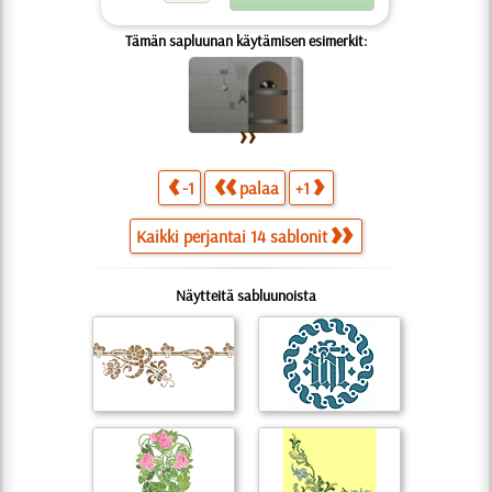
Tämän sapluunan käytämisen esimerkit:
-1
palaa
+1
Kaikki perjantai 14 sablonit
Näytteitä sabluunoista