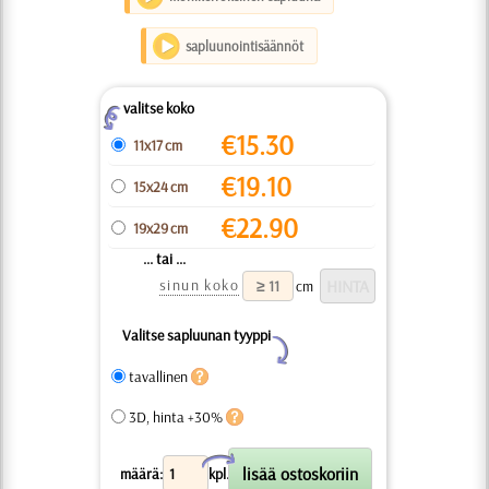
sapluunointisäännöt
valitse koko
Z
€
15.30
11x17 cm
€
19.10
15x24 cm
€
22.90
19x29 cm
... tai ...
sinun koko
cm
Valitse sapluunan tyyppi
Y
tavallinen
3D, hinta +30%
X
määrä:
kpl.