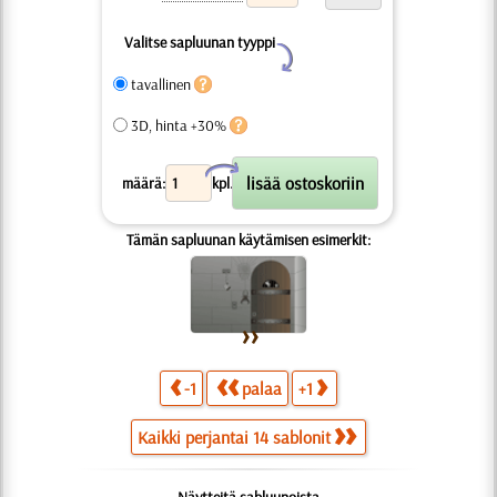
Valitse sapluunan tyyppi
Y
tavallinen
3D, hinta +30%
X
määrä:
kpl.
Tämän sapluunan käytämisen esimerkit:
-1
palaa
+1
Kaikki perjantai 14 sablonit
Näytteitä sabluunoista