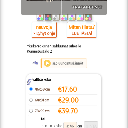
neuvoja
Miten tilata?
> Lyhyt ohje
LUE TÄSTÄ!
Yksikerroksinen sabluunat aiheelle
Kummitustalo 2
O
sapluunointisäännöt
valitse koko
Z
€
17.60
46x58 cm
€
29.00
64x81 cm
€
39.70
78x99 cm
... tai ...
sinun koko
cm