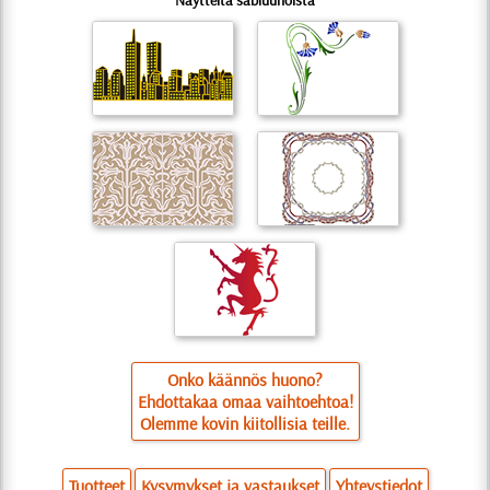
Onko käännös huono?
Ehdottakaa omaa vaihtoehtoa!
Olemme kovin kiitollisia teille.
Tuotteet
Kysymykset ja vastaukset
Yhteystiedot