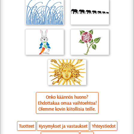
Onko käännös huono?
Ehdottakaa omaa vaihtoehtoa!
Olemme kovin kiitollisia teille.
Tuotteet
Kysymykset ja vastaukset
Yhteystiedot