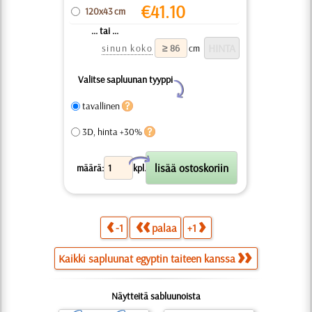
€
41.10
120x43 cm
... tai ...
sinun koko
cm
Valitse sapluunan tyyppi
Y
tavallinen
3D, hinta +30%
X
määrä:
kpl.
-1
palaa
+1
Kaikki sapluunat egyptin taiteen kanssa
Näytteitä sabluunoista