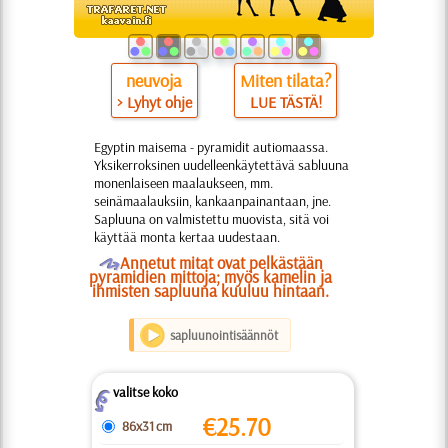
neuvoja
Miten tilata?
> Lyhyt ohje
LUE TÄSTÄ!
Egyptin maisema - pyramidit autiomaassa.
Yksikerroksinen uudelleenkäytettävä sabluuna
monenlaiseen maalaukseen, mm.
seinämaalauksiin, kankaanpainantaan, jne.
Sapluuna on valmistettu muovista, sitä voi
käyttää monta kertaa uudestaan.
O
Annetut mitat ovat pelkästään
pyramidien mittoja; myös kamelin ja
ihmisten sapluuna kuuluu hintaan.
sapluunointisäännöt
valitse koko
Z
€
25.70
86x31 cm