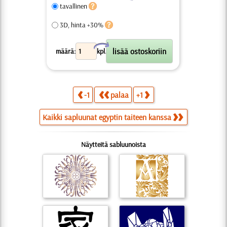
tavallinen
3D, hinta +30%
X
määrä:
kpl.
-1
palaa
+1
Kaikki sapluunat egyptin taiteen kanssa
Näytteitä sabluunoista