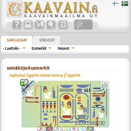
SAPLUUNAT
STRASSIT
- Luettelo -
Esimerkit
Neuvot
seinäkirjoitusmerkit
/
Sapluunat Egyptin taiteen kanssa
egypt64
a