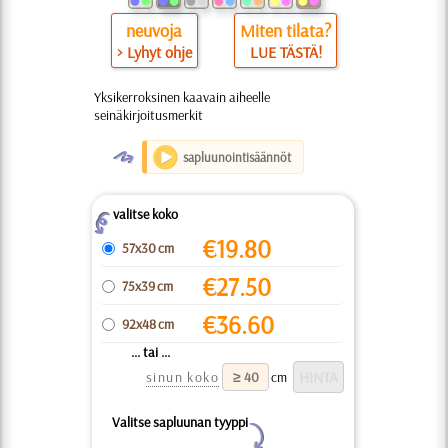
neuvoja
Miten tilata?
> Lyhyt ohje
LUE TÄSTÄ!
Yksikerroksinen kaavain aiheelle
seinäkirjoitusmerkit
O
sapluunointisäännöt
valitse koko
Z
€
19.80
57x30 cm
€
27.50
75x39 cm
€
36.60
92x48 cm
... tai ...
sinun koko
cm
Valitse sapluunan tyyppi
Y