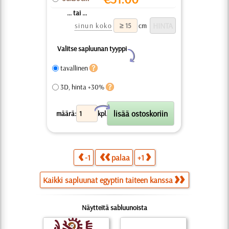
... tai ...
sinun koko
cm
Valitse sapluunan tyyppi
Y
tavallinen
3D, hinta +30%
X
määrä:
kpl.
-1
palaa
+1
Kaikki sapluunat egyptin taiteen kanssa
Näytteitä sabluunoista