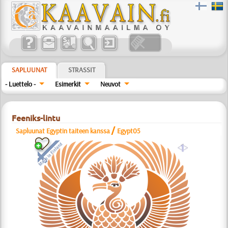
SAPLUUNAT
STRASSIT
- Luettelo -
Esimerkit
Neuvot
Feeniks-lintu
/
Sapluunat Egyptin taiteen kanssa
Egypt05
a