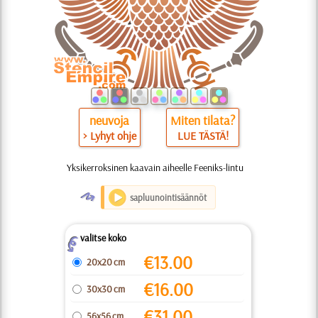
neuvoja
Miten tilata?
> Lyhyt ohje
LUE TÄSTÄ!
Yksikerroksinen kaavain aiheelle Feeniks-lintu
O
sapluunointisäännöt
valitse koko
Z
€
13.00
20x20 cm
€
16.00
30x30 cm
€
31.00
56x56 cm