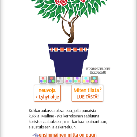
neuvoja
Miten tilata?
> Lyhyt ohje
LUE TÄSTÄ!
Kukkaruukussa oleva puu, jolla punaisia ​​
kukkia. Malline - yksikerroksinen sabluuna
koristemaalaukseen, mm. kankaanpainantaan,
sisustukseen ja askarteluun.
O
ensimmäinen mitta on puun