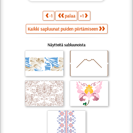
-1
palaa
+1
Kaikki sapluunat puiden piirtämiseen
Näytteitä sabluunoista