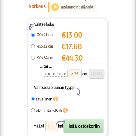
korkeus
sapluunointisäännöt
valitse koko
Z
€
13.00
30x21 cm
€
17.60
45x32 cm
€
44.30
90x64 cm
... tai ...
sinun koko
cm
Valitse sapluunan tyyppi
Y
tavallinen
3D, hinta +30%
X
määrä:
kpl.