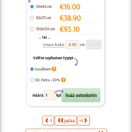
€
16.00
50x45 cm
€
38.90
92x73 cm
€
93.10
150x135 cm
... tai ...
sinun koko
cm
Valitse sapluunan tyyppi
Y
tavallinen
3D, hinta +30%
X
määrä:
kpl.
-1
palaa
+1