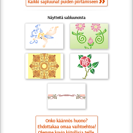
Kaikki sapluunat puiden piirtämiseen
Näytteitä sabluunoista
Onko käännös huono?
Ehdottakaa omaa vaihtoehtoa!
Olemme kovin kiitollisia teille.