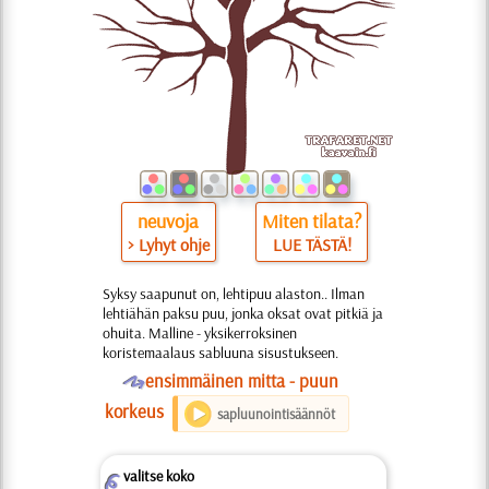
neuvoja
Miten tilata?
> Lyhyt ohje
LUE TÄSTÄ!
Syksy saapunut on, lehtipuu alaston.. Ilman
lehtiähän paksu puu, jonka oksat ovat pitkiä ja
ohuita. Malline - yksikerroksinen
koristemaalaus sabluuna sisustukseen.
O
ensimmäinen mitta - puun
korkeus
sapluunointisäännöt
valitse koko
Z