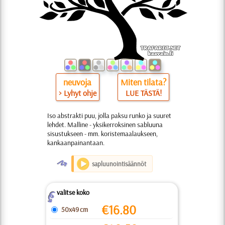
neuvoja
Miten tilata?
> Lyhyt ohje
LUE TÄSTÄ!
Iso abstrakti puu, jolla paksu runko ja suuret
lehdet. Malline - yksikerroksinen sabluuna
sisustukseen - mm. koristemaalaukseen,
kankaanpainantaan.
O
sapluunointisäännöt
valitse koko
Z
€
16.80
50x49 cm