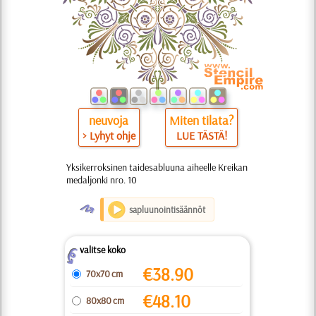
neuvoja
Miten tilata?
> Lyhyt ohje
LUE TÄSTÄ!
Yksikerroksinen taidesabluuna aiheelle Kreikan
medaljonki nro. 10
O
sapluunointisäännöt
valitse koko
Z
€
38.90
70x70 cm
€
48.10
80x80 cm