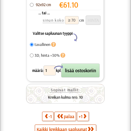
€
61.10
92x92 cm
... tai ...
sinun koko
cm
Valitse sapluunan tyyppi
Y
tavallinen
3D, hinta +30%
X
määrä:
kpl.
Sopivat mallit:
Kreikan kulma nro. 10
-1
palaa
+1
Kaikki kreikkaan sapluunat