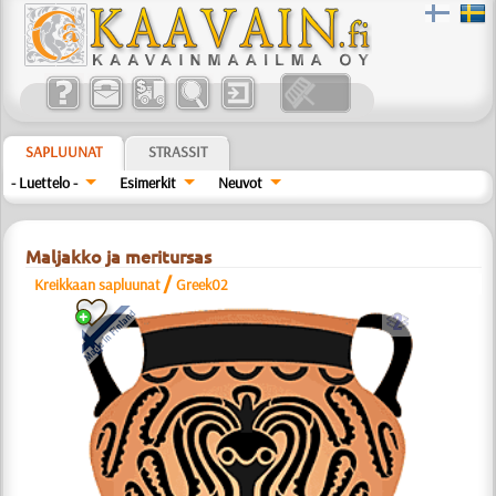
SAPLUUNAT
STRASSIT
- Luettelo -
Esimerkit
Neuvot
Maljakko ja meritursas
/
Kreikkaan sapluunat
Greek02
b