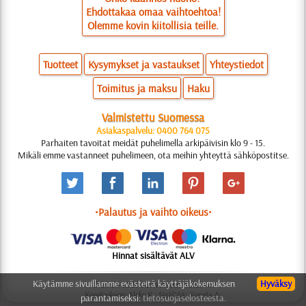
Ehdottakaa omaa vaihtoehtoa!
Olemme kovin kiitollisia teille.
Tuotteet
Kysymykset ja vastaukset
Yhteystiedot
Toimitus ja maksu
Haku
Valmistettu Suomessa
Asiakaspalvelu: 0400 764 075
Parhaiten tavoitat meidät puhelimella arkipäivisin klo 9 - 15.
Mikäli emme vastanneet puhelimeen, ota meihin yhteyttä sähköpostitse.
•Palautus ja vaihto oikeus•
Hinnat sisältävät ALV
Käytämme sivuillamme evästeitä käyttäjäkokemuksen
Hyväksy
© 2006-2025 Suunnittelu: Natali M.
Koodauksen: Aleks K.; Sisältöä: Konsta A.
parantamiseksi:
tietosuojaselosteesta.