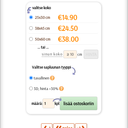
valitse koko
Z
€
14.90
25x30 cm
€
24.50
38x45 cm
€
38.00
50x60 cm
... tai ...
sinun koko
cm
Valitse sapluunan tyyppi
Y
tavallinen
3D, hinta +30%
X
määrä:
kpl.
-1
palaa
+1