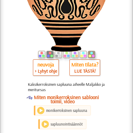
neuvoja
Miten tilata?
> Lyhyt ohje
LUE TÄSTÄ!
Kaksikerroksinen sapluuna aiheelle Maljakko ja
meritursas
O
Miten monikerroksinen sablooni
toimii, video
monikerroksinen sapluuna
sapluunointisäännöt