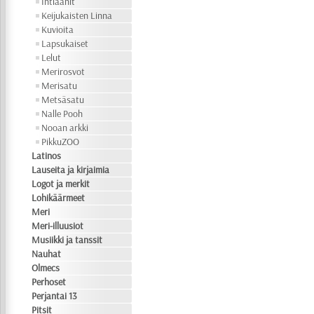
Intiaanit
Keijukaisten Linna
Kuvioita
Lapsukaiset
Lelut
Merirosvot
Merisatu
Metsäsatu
Nalle Pooh
Nooan arkki
PikkuZOO
Latinos
Lauseita ja kirjaimia
Logot ja merkit
Lohikäärmeet
Meri
Meri-illuusiot
Musiikki ja tanssit
Nauhat
Olmecs
Perhoset
Perjantai 13
Pitsit