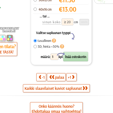
€
13.00
40x16 cm
... tai ...
sinun koko
cm
Valitse sapluunan tyyppi
Y
tavallinen
n tilata?
3D, hinta +30%
E TÄSTÄ!
X
määrä:
kpl.
-1
palaa
+1
Kaikki slaavilaiset kuviot sapluunat
Onko käännös huono?
Ehdottakaa omaa vaihtoehtoa!