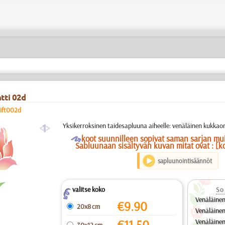
tti 02d
nift002d
a
Yksikerroksinen taidesapluuna aiheelle: venäläinen kukkao
O
koot suunnilleen sopivat saman sarjan mu
Sabluunaan sisältyvän kuvan mitat ovat : [k
sapluunointisäännöt
valitse koko
So
Z
Venäläine
€
9.90
20x8 cm
Venäläine
€
11.50
Venäläine
30x12 cm