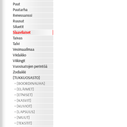
Puut
Puutarha
Renessanssi
Ruusut
Siluetit
Slaavilaiset
Taivas
Talvi
Vesimaailmaa
Viidakko
Viikingit
Vuosisatojen perintöä
Zodiakki
[TUKKUOSASTO]
[BOORDINAUHA]
[ELÄIMET]
[ETNISET]
[KASVIT]
[KUVIOT]
[LAPSUUS]
[MUUT]
[TEKSTIT]