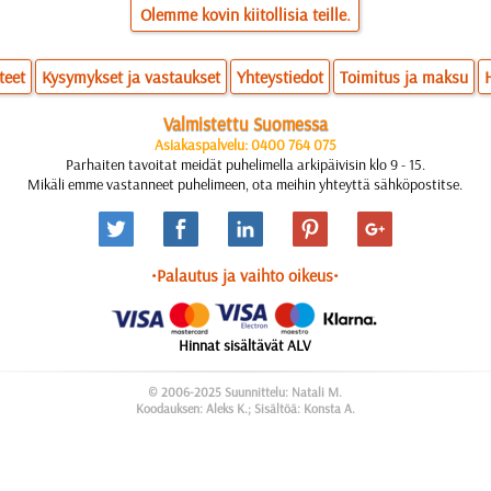
Olemme kovin kiitollisia teille.
teet
Kysymykset ja vastaukset
Yhteystiedot
Toimitus ja maksu
Valmistettu Suomessa
Asiakaspalvelu: 0400 764 075
Parhaiten tavoitat meidät puhelimella arkipäivisin klo 9 - 15.
Mikäli emme vastanneet puhelimeen, ota meihin yhteyttä sähköpostitse.
•Palautus ja vaihto oikeus•
Hinnat sisältävät ALV
© 2006-2025 Suunnittelu: Natali M.
Koodauksen: Aleks K.; Sisältöä: Konsta A.