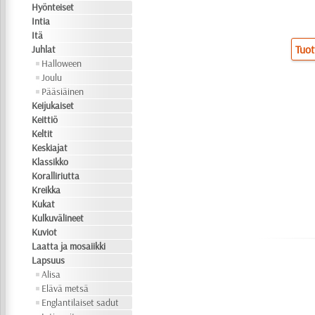
Hyönteiset
Intia
Itä
Tuot
Juhlat
Halloween
Joulu
Pääsiäinen
Keijukaiset
Keittiö
Keltit
Keskiajat
Klassikko
Koralliriutta
Kreikka
Kukat
Kulkuvälineet
Kuviot
Laatta ja mosaiikki
Lapsuus
Alisa
Elävä metsä
Englantilaiset sadut