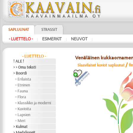
SAPLUUNAT
STRASSIT
- LUETTELO -
ESIMERKIT
NEUVOT
|
|
|
- LUETTELO -
Venäläinen kukkaornamen
! ALE !
/
Slaavilaiset kuviot sapluunat
fi
> > Oma teksti
> Boordi
Erilaista
Etninen
Fauna
Flora
Klassikko ja moderni
Kuvioita
Lapsien
Meri
> Kulmat
> Medaljongit