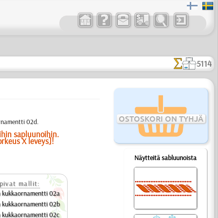
5114
OSTOSKORI ON TYHJÄ
rnamentti 02d.
ihin sapluunoihin.
orkeus X leveys]!
Näytteitä sabluunoista
pivat mallit:
n kukkaornamentti 02a
n kukkaornamentti 02b
n kukkaornamentti 02c