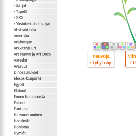
> Sarjat
> Tapetit
> XXXL
> Yksinkertaiset sarjat
Abstraktioita
Amerikka
Arabesque
Arkkitehtuuri
Art Nuovo ja Art Deco
neuvoja
Mite
Asteekit
> Lyhyt ohje
LU
Avaruus
Dinosaurukset
Efesos-kaupunki
Egypti
Eläimet
Ennen Kolumbusta
Esineet
Fantasia
Harsuuntuminen
Hedelmät
Hohloma
Hymiöt