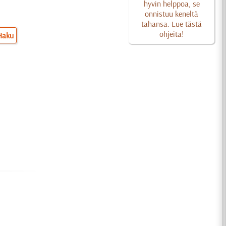
hyvin helppoa, se
onnistuu keneltä
tahansa. Lue tästä
ohjeita!
Haku