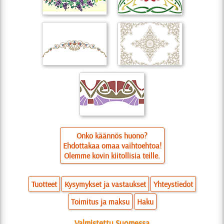
Onko käännös huono?
Ehdottakaa omaa vaihtoehtoa!
Olemme kovin kiitollisia teille.
Tuotteet
Kysymykset ja vastaukset
Yhteystiedot
Toimitus ja maksu
Haku
Valmistettu Suomessa