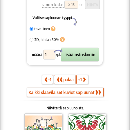
sinun koko
cm
Valitse sapluunan tyyppi
Y
tavallinen
3D, hinta +30%
X
määrä:
kpl.
-1
palaa
+1
Kaikki slaavilaiset kuviot sapluunat
Näytteitä sabluunoista