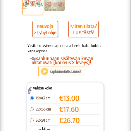
neuvoja
Miten tilata?
> Lyhyt ohje
LUE TÄSTÄ!
Yksikerroksinen sapluuna aiheelle kaksi kukkoa
kanakopissa
O
sabluunaan sisältyvän kuvan
mitat ovat: [korkeus X leveys]!
sapluunointisäännöt
valitse koko
Z
€
13.00
15x43 cm
€
17.60
22x63 cm
€
26.70
32x91 cm
... tai ...