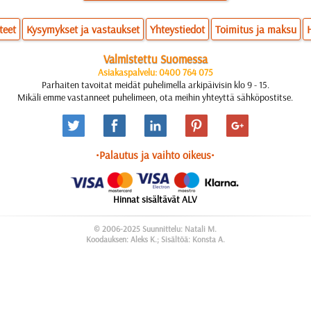
teet
Kysymykset ja vastaukset
Yhteystiedot
Toimitus ja maksu
Valmistettu Suomessa
Asiakaspalvelu: 0400 764 075
Parhaiten tavoitat meidät puhelimella arkipäivisin klo 9 - 15.
Mikäli emme vastanneet puhelimeen, ota meihin yhteyttä sähköpostitse.
•Palautus ja vaihto oikeus•
Hinnat sisältävät ALV
© 2006-2025 Suunnittelu: Natali M.
Koodauksen: Aleks K.; Sisältöä: Konsta A.