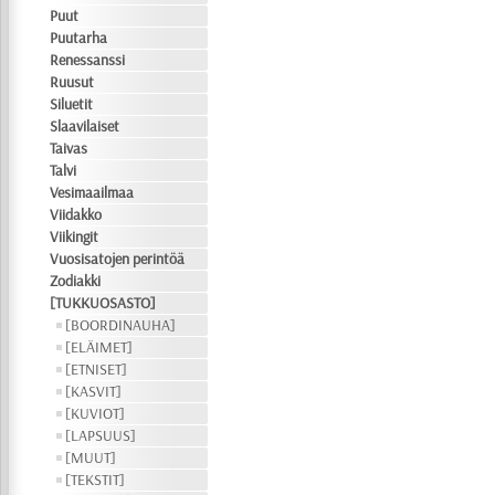
Puut
Puutarha
Renessanssi
Ruusut
Siluetit
Slaavilaiset
Taivas
Talvi
Vesimaailmaa
Viidakko
Viikingit
Vuosisatojen perintöä
Zodiakki
[TUKKUOSASTO]
[BOORDINAUHA]
[ELÄIMET]
[ETNISET]
[KASVIT]
[KUVIOT]
[LAPSUUS]
[MUUT]
[TEKSTIT]