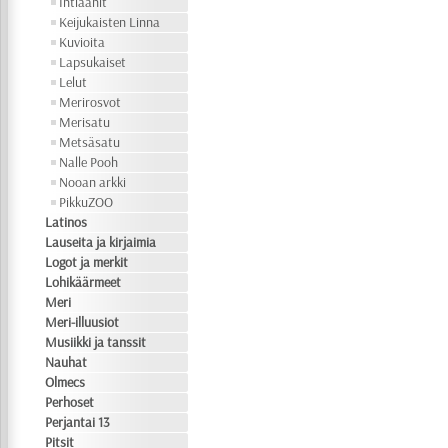
Intiaanit
Keijukaisten Linna
Kuvioita
Lapsukaiset
Lelut
Merirosvot
Merisatu
Metsäsatu
Nalle Pooh
Nooan arkki
PikkuZOO
Latinos
Lauseita ja kirjaimia
Logot ja merkit
Lohikäärmeet
Meri
Meri-illuusiot
Musiikki ja tanssit
Nauhat
Olmecs
Perhoset
Perjantai 13
Pitsit