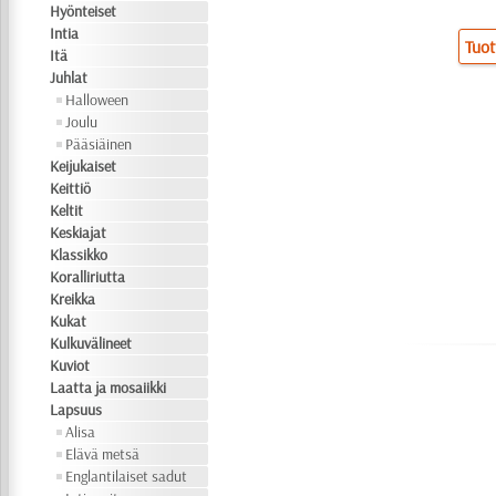
Hyönteiset
Intia
Tuot
Itä
Juhlat
Halloween
Joulu
Pääsiäinen
Keijukaiset
Keittiö
Keltit
Keskiajat
Klassikko
Koralliriutta
Kreikka
Kukat
Kulkuvälineet
Kuviot
Laatta ja mosaiikki
Lapsuus
Alisa
Elävä metsä
Englantilaiset sadut