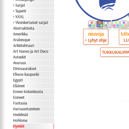
> Sarjat
> Tapetit
> XXXL
> Yksinkertaiset sarjat
Abstraktioita
neuvoja
Mite
Amerikka
> Lyhyt ohje
LU
Arabesque
Arkkitehtuuri
Art Nuovo ja Art Deco
TUKKUKAUPP
Asteekit
Avaruus
Dinosaurukset
Efesos-kaupunki
Egypti
Eläimet
Ennen Kolumbusta
Esineet
Fantasia
Harsuuntuminen
Hedelmät
Hohloma
Hymiöt