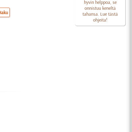
hyvin helppoa, se
onnistuu keneltä
Haku
tahansa. Lue tästä
ohjeita!