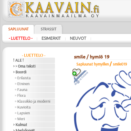
SAPLUUNAT
STRASSIT
- LUETTELO -
ESIMERKIT
NEUVOT
|
|
|
- LUETTELO -
smile / hymiö 19
! ALE !
/
Sapluunat hymyillen
smile019
> > Oma teksti
> Boordi
Erilaista
Etninen
Fauna
Flora
Klassikko ja moderni
Kuvioita
Lapsien
Meri
> Kulmat
> Medaljongit