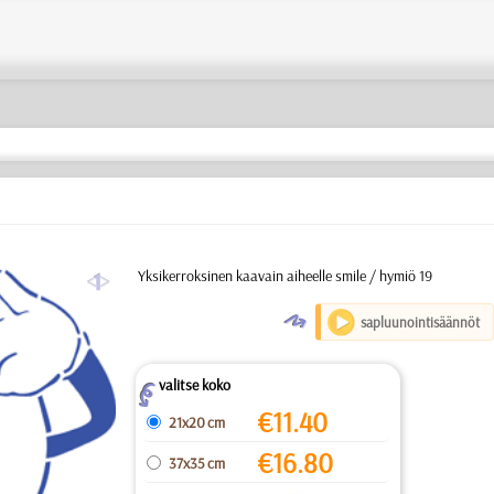
a
Yksikerroksinen kaavain aiheelle smile / hymiö 19
O
sapluunointisäännöt
valitse koko
Z
€
11.40
21x20 cm
€
16.80
37x35 cm