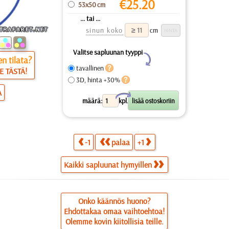
€
25.20
53x50 cm
... tai ...
sinun koko
cm
Valitse sapluunan tyyppi
Y
n tilata?
tavallinen
E TÄSTÄ!
3D, hinta +30%
A
X
määrä:
kpl.
-1
palaa
+1
Kaikki sapluunat hymyillen
Onko käännös huono?
Ehdottakaa omaa vaihtoehtoa!
Olemme kovin kiitollisia teille.