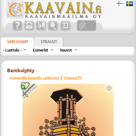
SAPLUUNAT
STRASSIT
- Luettelo -
Esimerkit
Neuvot
Bambulyhty
/
Itämaisilla kuvioilla sabloonat
Oriental70
b