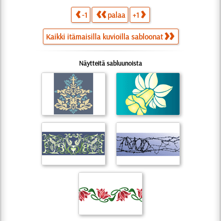
-1
palaa
+1
Kaikki itämaisilla kuvioilla sabloonat
Näytteitä sabluunoista