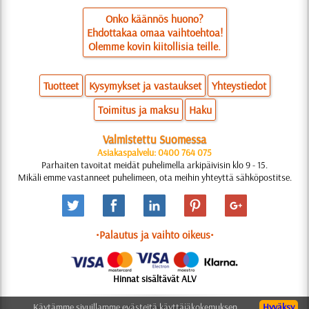
Onko käännös huono?
Ehdottakaa omaa vaihtoehtoa!
Olemme kovin kiitollisia teille.
Tuotteet
Kysymykset ja vastaukset
Yhteystiedot
Toimitus ja maksu
Haku
Valmistettu Suomessa
Asiakaspalvelu: 0400 764 075
Parhaiten tavoitat meidät puhelimella arkipäivisin klo 9 - 15.
Mikäli emme vastanneet puhelimeen, ota meihin yhteyttä sähköpostitse.
•Palautus ja vaihto oikeus•
Hinnat sisältävät ALV
Käytämme sivuillamme evästeitä käyttäjäkokemuksen
Hyväksy
© 2006-2025 Suunnittelu: Natali M.