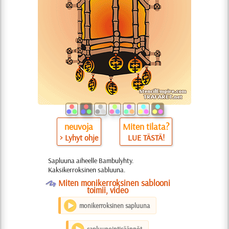
neuvoja
Miten tilata?
> Lyhyt ohje
LUE TÄSTÄ!
Sapluuna aiheelle Bambulyhty.
Kaksikerroksinen sabluuna.
O
Miten monikerroksinen sablooni
toimii, video
monikerroksinen sapluuna