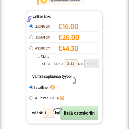
sapluunointisäännöt
valitse koko
Z
€
16.00
25x46 cm
€
26.00
35x64 cm
€
44.30
49x90 cm
... tai ...
sinun koko
cm
Valitse sapluunan tyyppi
Y
tavallinen
3D, hinta +30%
X
määrä:
kpl.